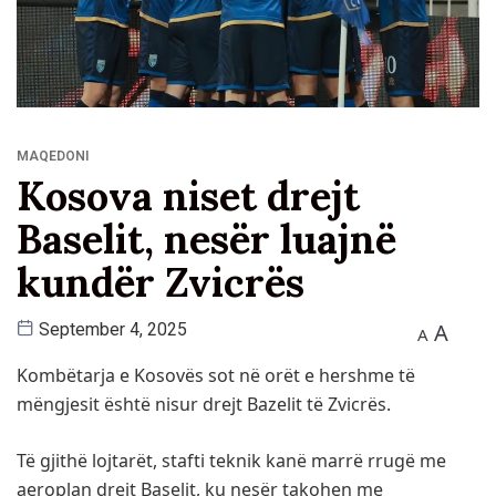
MAQEDONI
Kosova niset drejt
Baselit, nesër luajnë
kundër Zvicrës
A
September 4, 2025
A
Kombëtarja e Kosovës sot në orët e hershme të
mëngjesit është nisur drejt Bazelit të Zvicrës.
Të gjithë lojtarët, stafti teknik kanë marrë rrugë me
aeroplan drejt Baselit, ku nesër takohen me