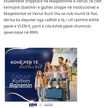
studentëve shqiptarë në Maqedoninë e Veriut, të cilët
kërkojnë zbatimin e gjuhës shqipe në institucionet e
Maqedonisë së Veriut Kurti tha se nuk mund të flas,
derisa ka deputet nga radhët e tij, i cili tashmë është
pjesë e VLEN-it, parti e cila është pjesë shumicës
qeverisëse në RMV.