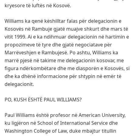
kryesore të luftës në Kosovë.
Williams ka qenë këshilltar falas për delegacionin e
Kosovës në Rambuje gjatë muajve shkurt dhe mars të
vitit 1999. Ai e ka ndihmuar delegacionin në hartimin e
propozimeve të tyre dhe gjatë negociatave për
Marrëveshjen e Rambujesë. Po ashtu, Williams ka
marrë pjesë në takime me delegacionin kosovar, me
figura ndërkombëtare dhe me diasporën e Kosovës, si
dhe ka dhënë informacione për shtypin në emër të
delegacionit.
PO, KUSH ËSHTË PAUL WILLIAMS?
Paul Williams është profesor në American University,
ku ligjëron në School of International Service dhe
Washington College of Law, duke mbajtur titullin