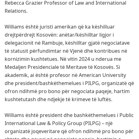
Rebecca Grazier Professor of Law and International
Relations.
Williams është juristi amerikan që ka këshilluar
drejtpërdrejt Kosovën: anëtar/këshilltar ligjor i
delegacionit në Rambuje, këshilltar gjatë negociatave
të statusit përfundimtar në Vjenë dhe kontribues në
kornizimin kushtetues. Në vitin 2024 u nderua me
Medaljen Presidenciale të Meritave të Kosovës. Si
akademik, ai është profesor në American University
dhe president/bashkëthemelues i PILPG, organizatë që
ofron ndihmë pro bono për negociata paqeje, hartim
kushtetutash dhe ndjekje të krimeve të luftës.
Williams është president dhe bashkëthemelues i Public
International Law & Policy Group (PILPG) – një
organizatë joqeveritare që ofron ndihmë pro bono për