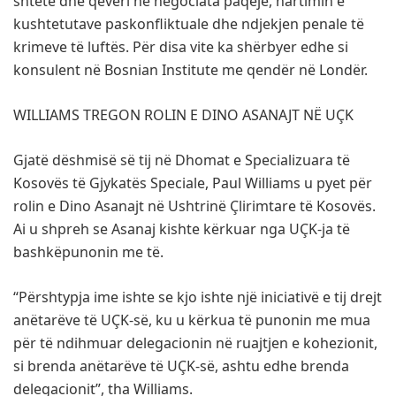
shtete dhe qeveri në negociata paqeje, hartimin e
kushtetutave paskonfliktuale dhe ndjekjen penale të
krimeve të luftës. Për disa vite ka shërbyer edhe si
konsulent në Bosnian Institute me qendër në Londër.
WILLIAMS TREGON ROLIN E DINO ASANAJT NË UÇK
Gjatë dëshmisë së tij në Dhomat e Specializuara të
Kosovës të Gjykatës Speciale, Paul Williams u pyet për
rolin e Dino Asanajt në Ushtrinë Çlirimtare të Kosovës.
Ai u shpreh se Asanaj kishte kërkuar nga UÇK-ja të
bashkëpunonin me të.
“Përshtypja ime ishte se kjo ishte një iniciativë e tij drejt
anëtarëve të UÇK-së, ku u kërkua të punonin me mua
për të ndihmuar delegacionin në ruajtjen e kohezionit,
si brenda anëtarëve të UÇK-së, ashtu edhe brenda
delegacionit”, tha Williams.