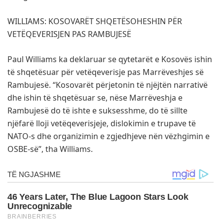
WILLIAMS: KOSOVARËT SHQETËSOHESHIN PËR
VETËQEVERISJEN PAS RAMBUJESË
Paul Williams ka deklaruar se qytetarët e Kosovës ishin
të shqetësuar për vetëqeverisje pas Marrëveshjes së
Rambujesë. “Kosovarët përjetonin të njëjtën narrativë
dhe ishin të shqetësuar se, nëse Marrëveshja e
Rambujesë do të ishte e suksesshme, do të sillte
njëfarë lloji vetëqeverisjeje, dislokimin e trupave të
NATO-s dhe organizimin e zgjedhjeve nën vëzhgimin e
OSBE-së”, tha Williams.