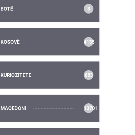
BOTË
3
KOSOVË
4135
KURIOZITETE
683
MAQEDONI
13701