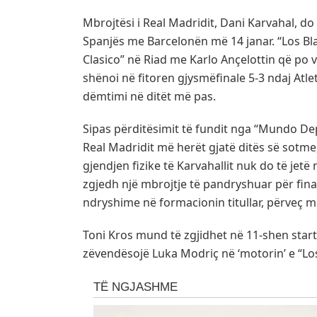
Mbrojtësi i Real Madridit, Dani Karvahal, do
Spanjës me Barcelonën më 14 janar. “Los Bla
Clasico” në Riad me Karlo Ançelottin që po vl
shënoi në fitoren gjysmëfinale 5-3 ndaj Atle
dëmtimi në ditët më pas.
Sipas përditësimit të fundit nga “Mundo Dep
Real Madridit më herët gjatë ditës së sotme,
gjendjen fizike të Karvahallit nuk do të jet
zgjedh një mbrojtje të pandryshuar për fina
ndryshime në formacionin titullar, përveç 
Toni Kros mund të zgjidhet në 11-shen star
zëvendësojë Luka Modriç në ‘motorin’ e “Lo