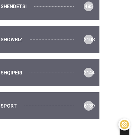
SHËNDETSI
485
SHOWBIZ
2108
SHQIPËRI
2144
SPORT
6139