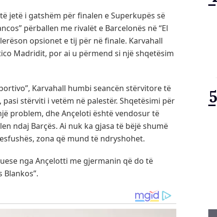
 të jetë i gatshëm për finalen e Superkupës së
ncos” përballen me rivalët e Barcelonës në “El
erëson opsionet e tij për në finale. Karvahall
tico Madridit, por ai u përmend si një shqetësim
ortivo”, Karvahall humbi seancën stërvitore të
 pasi stërviti i vetëm në palestër. Shqetësimi për
ë një problem, dhe Ançeloti është vendosur të
len ndaj Barçës. Ai nuk ka gjasa të bëjë shumë
mesfushës, zona që mund të ndryshohet.
tuese nga Ançelotti me gjermanin që do të
s Blankos”.