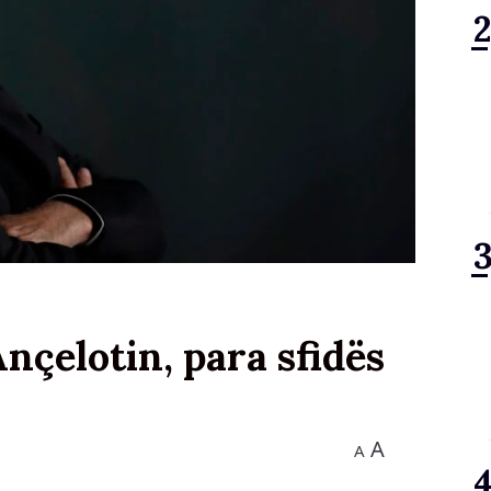
nçelotin, para sfidës
A
A