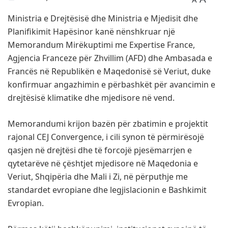
Ministria e Drejtësisë dhe Ministria e Mjedisit dhe
Planifikimit Hapësinor kanë nënshkruar një
Memorandum Mirëkuptimi me
Expertise France
,
Agjencia Franceze për Zhvillim (AFD)
dhe
Ambasada e
Francës në Republikën e Maqedonisë së Veriut
, duke
konfirmuar angazhimin e përbashkët për avancimin e
drejtësisë klimatike dhe mjedisore në vend.
Memorandumi krijon bazën për zbatimin e projektit
rajonal
CEJ Convergence
, i cili synon të përmirësojë
qasjen në drejtësi dhe të forcojë pjesëmarrjen e
qytetarëve në çështjet mjedisore në
Maqedonia e
Veriut
,
Shqipëria
dhe
Mali i Zi
, në përputhje me
standardet evropiane dhe legjislacionin e Bashkimit
Evropian.