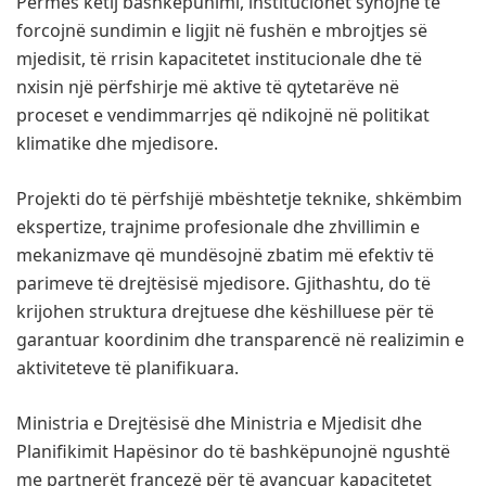
Përmes këtij bashkëpunimi, institucionet synojnë të
forcojnë sundimin e ligjit në fushën e mbrojtjes së
mjedisit, të rrisin kapacitetet institucionale dhe të
nxisin një përfshirje më aktive të qytetarëve në
proceset e vendimmarrjes që ndikojnë në politikat
klimatike dhe mjedisore.
Projekti do të përfshijë mbështetje teknike, shkëmbim
ekspertize, trajnime profesionale dhe zhvillimin e
mekanizmave që mundësojnë zbatim më efektiv të
parimeve të drejtësisë mjedisore. Gjithashtu, do të
krijohen struktura drejtuese dhe këshilluese për të
garantuar koordinim dhe transparencë në realizimin e
aktiviteteve të planifikuara.
Ministria e Drejtësisë dhe Ministria e Mjedisit dhe
Planifikimit Hapësinor do të bashkëpunojnë ngushtë
me partnerët francezë për të avancuar kapacitetet