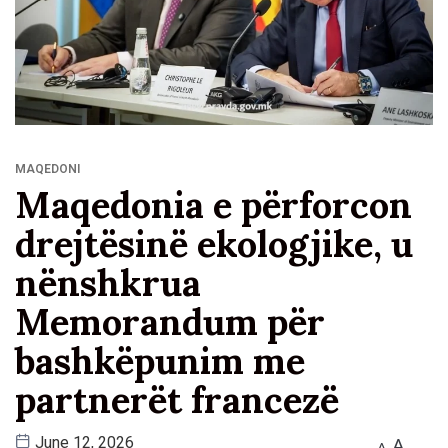
MAQEDONI
Maqedonia e përforcon
drejtësinë ekologjike, u
nënshkrua
Memorandum për
bashkëpunim me
partnerët francezë
A
June 12, 2026
A