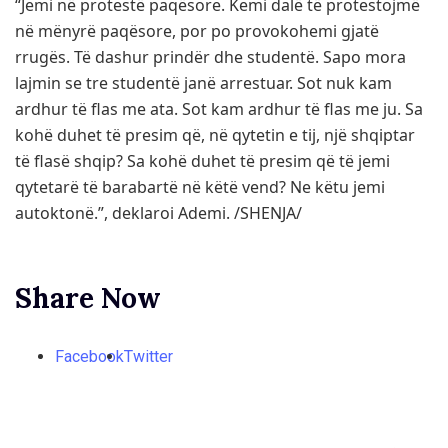
“Jemi në protestë paqësore. Kemi dalë të protestojmë
në mënyrë paqësore, por po provokohemi gjatë
rrugës. Të dashur prindër dhe studentë. Sapo mora
lajmin se tre studentë janë arrestuar. Sot nuk kam
ardhur të flas me ata. Sot kam ardhur të flas me ju. Sa
kohë duhet të presim që, në qytetin e tij, një shqiptar
të flasë shqip? Sa kohë duhet të presim që të jemi
qytetarë të barabartë në këtë vend? Ne këtu jemi
autoktonë.”, deklaroi Ademi. /SHENJA/
Share Now
Facebook
Twitter