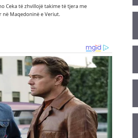
no Ceka të zhvillojë takime të tjera me
or në Maqedoninë e Veriut.