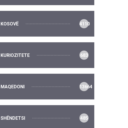
KOSOVË
4110
KURIOZITETE
683
MAQEDONI
13664
SHËNDETSI
485