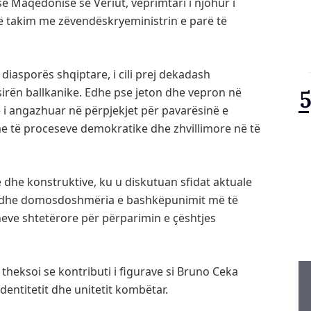
ë Maqedonisë së Veriut, veprimtari i njohur i
jë takim me zëvendëskryeministrin e parë të
 diasporës shqiptare, i cili prej dekadash
irën ballkanike. Edhe pse jeton dhe vepron në
 i angazhuar në përpjekjet për pavarësinë e
 të proceseve demokratike dhe zhvillimore në të
 dhe konstruktive, ku u diskutuan sfidat aktuale
 si dhe domosdoshmëria e bashkëpunimit më të
eve shtetërore për përparimin e çështjes
e theksoi se kontributi i figurave si Bruno Ceka
entitetit dhe unitetit kombëtar.