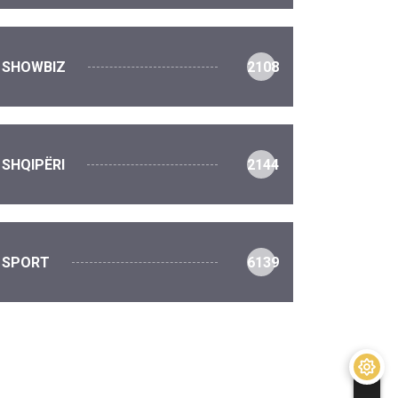
SHOWBIZ
2108
SHQIPËRI
2144
SPORT
6139