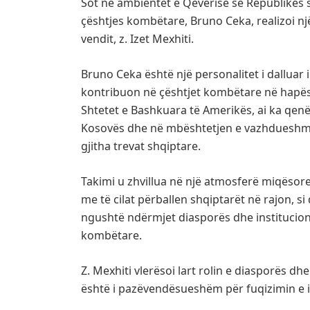
Sot në ambientet e Qeverisë së Republikës s
çështjes kombëtare, Bruno Ceka, realizoi n
vendit, z. Izet Mexhiti.
Bruno Ceka është një personalitet i dalluar i
kontribuon në çështjet kombëtare në hapës
Shtetet e Bashkuara të Amerikës, ai ka qenë
Kosovës dhe në mbështetjen e vazhdueshme
gjitha trevat shqiptare.
Takimi u zhvillua në një atmosferë miqësore
me të cilat përballen shqiptarët në rajon,
ngushtë ndërmjet diasporës dhe institucion
kombëtare.
Z. Mexhiti vlerësoi lart rolin e diasporës dh
është i pazëvendësueshëm për fuqizimin e id