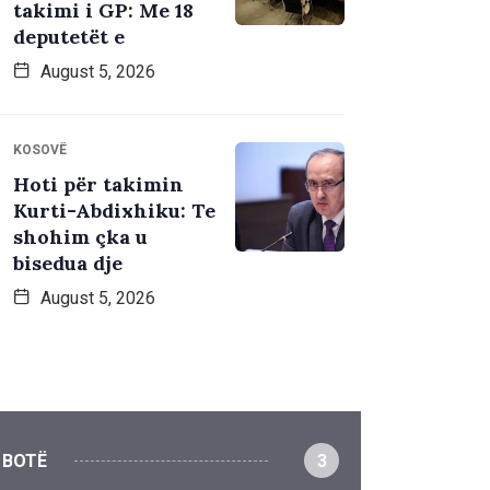
takimi i GP: Me 18
deputetët e
August 5, 2026
KOSOVË
Hoti për takimin
Kurti-Abdixhiku: Te
shohim çka u
bisedua dje
August 5, 2026
BOTË
3