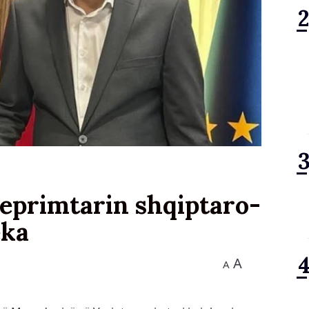
veprimtarin shqiptaro-
eka
A
A