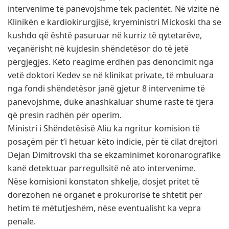
intervenime të panevojshme tek pacientët. Në vizitë në
Klinikën e kardiokirurgjisë, kryeministri Mickoski tha se
kushdo që është pasuruar në kurriz të qytetarëve,
veçanërisht në kujdesin shëndetësor do të jetë
përgjegjës. Këto reagime erdhën pas denoncimit nga
vetë doktori Kedev se në klinikat private, të mbuluara
nga fondi shëndetësor janë gjetur 8 intervenime të
panevojshme, duke anashkaluar shumë raste të tjera
që presin radhën për operim.
Ministri i Shëndetësisë Aliu ka ngritur komision të
posaçëm për t’i hetuar këto indicie, për të cilat drejtori
Dejan Dimitrovski tha se ekzaminimet koronarografike
kanë detektuar parregullsitë në ato intervenime.
Nëse komisioni konstaton shkelje, dosjet pritet të
dorëzohen në organet e prokurorisë të shtetit për
hetim të mëtutjeshëm, nëse eventualisht ka vepra
penale.