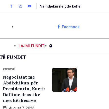
Na ndjekni në çdo kohë
Facebook
LAJMI FUNDIT
TË FUNDIT
KOSOVË
Negociatat me
Abdixhikun për
Presidentin, Kurti:
Dallime drastike
mes kërkesave
August 7, 2026