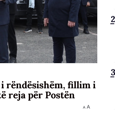
i rëndësishëm, fillim i
të reja për Postën
A
A