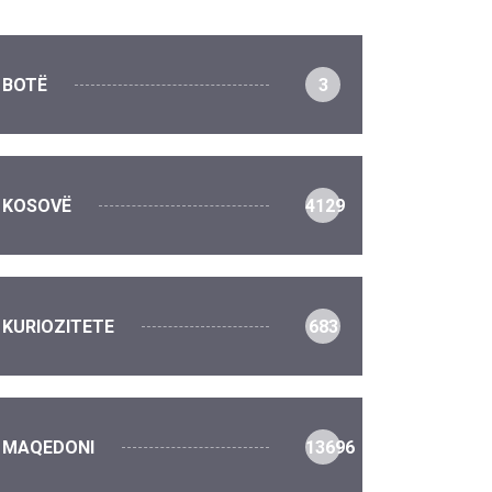
BOTË
3
KOSOVË
4129
KURIOZITETE
683
MAQEDONI
13696