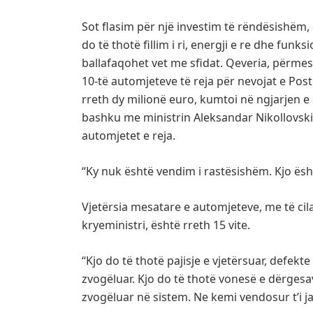
Sot flasim për një investim të rëndësishëm,
do të thotë fillim i ri, energji e re dhe funks
ballafaqohet vet me sfidat. Qeveria, përmes 
10-të automjeteve të reja për nevojat e Post
rreth dy milionë euro, kumtoi në ngjarjen e s
bashku me ministrin Aleksandar Nikollovski
automjetet e reja.
“Ky nuk është vendim i rastësishëm. Kjo ësht
Vjetërsia mesatare e automjeteve, me të cila
kryeministri, është rreth 15 vite.
“Kjo do të thotë pajisje e vjetërsuar, defekt
zvogëluar. Kjo do të thotë vonesë e dërgesa
zvogëluar në sistem. Ne kemi vendosur t’i ja