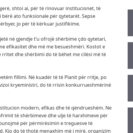
erë, shtoi ai, për të rinovuar institucionet, të
 bërë ato funksionale për qytetarët. Sepse
hërbyer, jo për të kërkuar justifikime.
 jetë në gjendje t’u ofrojë shërbime çdo qytetari,
e efikasitet dhe më me besueshmëri. Kostot e
ë rritet dhe shërbimi do të bëhet me cilësi më të
etëm fillimi. Në kuadër të të Planit për rritje, po
vizoi kryeministri, do të rrisin konkurrueshmërinë
 institucion modern, efikas dhe të qëndrueshëm. Ne
ofrimit të shërbimeve dhe ulje të harxhimeve për
o punojmë për përmirësimin e treguesve të
ind. Kjo do të thotë menaxhim më i mirë, organizim