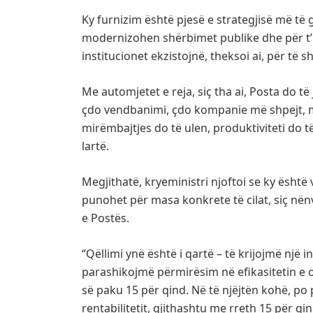
Ky furnizim është pjesë e strategjisë më të gj
modernizohen shërbimet publike dhe për t’i
institucionet ekzistojnë, theksoi ai, për të s
Me automjetet e reja, siç tha ai, Posta do të
çdo vendbanimi, çdo kompanie më shpejt, m
mirëmbajtjes do të ulen, produktiviteti do t
lartë.
Megjithatë, kryeministri njoftoi se ky është v
punohet për masa konkrete të cilat, siç nën
e Postës.
“Qëllimi ynë është i qartë – të krijojmë një
parashikojmë përmirësim në efikasitetin e 
së paku 15 për qind. Në të njëjtën kohë, p
rentabilitetit, gjithashtu me rreth 15 për q