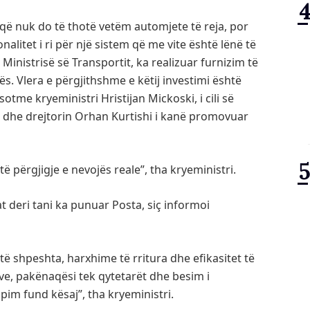
 që nuk do të thotë vetëm automjete të reja, por
ionalitet i ri për një sistem që me vite është lënë të
Ministrisë së Transportit, ka realizuar furnizim të
ës. Vlera e përgjithshme e këtij investimi është
otme kryeministri Hristijan Mickoski, i cili së
 dhe drejtorin Orhan Kurtishi i kanë promovuar
ë përgjigje e nevojës reale”, tha kryeministri.
t deri tani ka punuar Posta, siç informoi
e të shpeshta, harxhime të rritura dhe efikasitet të
ve, pakënaqësi tek qytetarët dhe besim i
pim fund kësaj”, tha kryeministri.