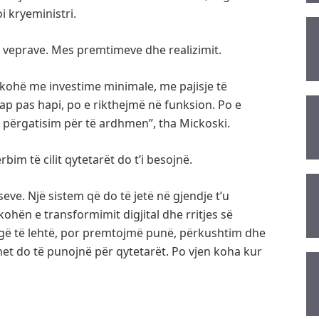
i kryeministri.
he veprave. Mes premtimeve dhe realizimit.
 kohë me investime minimale, me pajisje të
hap pas hapi, po e rikthejmë në funksion. Po e
përgatisim për të ardhmen”, tha Mickoski.
bim të cilit qytetarët do t’i besojnë.
seve. Një sistem që do të jetë në gjendje t’u
ohën e transformimit digjital dhe rritjes së
ugë të lehtë, por premtojmë punë, përkushtim dhe
net do të punojnë për qytetarët. Po vjen koha kur