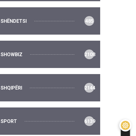
SHËNDETSI
485
SHOWBIZ
2108
SHQIPËRI
2144
SPORT
6139