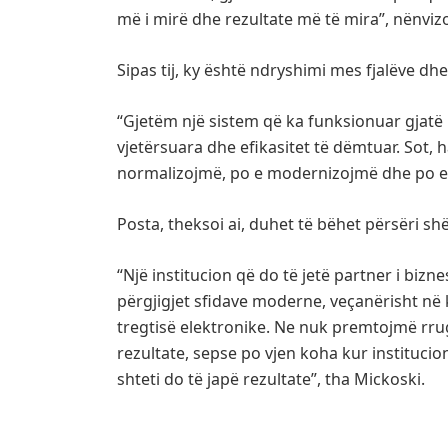
më i mirë dhe rezultate më të mira”, nënvizo
Sipas tij, ky është ndryshimi mes fjalëve d
“Gjetëm një sistem që ka funksionuar gjatë
vjetërsuara dhe efikasitet të dëmtuar. Sot, 
normalizojmë, po e modernizojmë dhe po e 
Posta, theksoi ai, duhet të bëhet përsëri shër
“Një institucion që do të jetë partner i bizne
përgjigjet sfidave moderne, veçanërisht në k
tregtisë elektronike. Ne nuk premtojmë rr
rezultate, sepse po vjen koha kur institucio
shteti do të japë rezultate”, tha Mickoski.