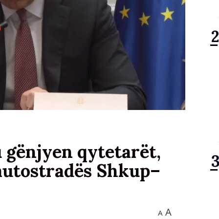
 gënjyen qytetarët,
i autostradës Shkup–
A
A