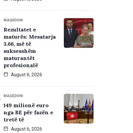
MAQEDONI
Rezultatet e
maturës: Mesatarja
3.66, më të
suksesshëm
maturantët
profesionalë
August 6, 2026
MAQEDONI
149 milionë euro
nga BE për fazën e
tretë të
August 6, 2026