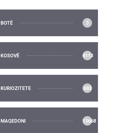
BOTË
3
KOSOVË
4113
KURIOZITETE
683
MAQEDONI
13668