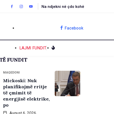
Na ndjekni në çdo kohë
Facebook
LAJMI FUNDIT
TË FUNDIT
MAQEDONI
Mickoski: Nuk
planifikojmë rritje
të çmimit të
energjisë elektrike,
po
August 6, 2026