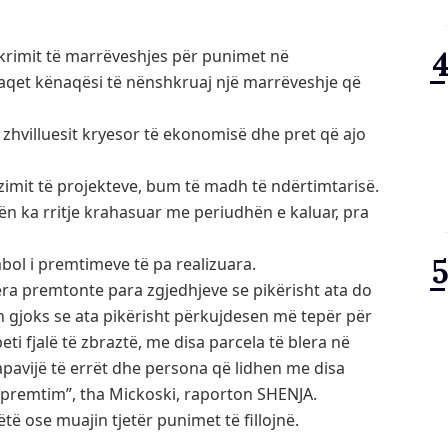
hkrimit të marrëveshjes për punimet në
raqet kënaqësi të nënshkruaj një marrëveshje që
 zhvilluesit kryesor të ekonomisë dhe pret që ajo
lizimit të projekteve, bum të madh të ndërtimtarisë.
tën ka rritje krahasuar me periudhën e kaluar, pra
mbol i premtimeve të pa realizuara.
ëra premtonte para zgjedhjeve se pikërisht ata do
in gjoks se ata pikërisht përkujdesen më tepër për
eti fjalë të zbraztë, me disa parcela të blera në
pavijë të errët dhe persona që lidhen me disa
në premtim”, tha Mickoski, raporton SHENJA.
të ose muajin tjetër punimet të fillojnë.