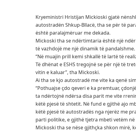
Kryeministri Hristijan Mickioski gjatë nëns
autostradën Shkup-Bllacë, tha se për të pa
është paralajmëruar me dekada.
Mickoski tha se ndërtimtaria është një ndër
të vazhdojë me një dinamik të pandalshme.
“Në muajin prill kemi shkallë të lartë të rea
Të dhënat e ESHS tregojnë se për një të tre
vitin e kaluar”, tha Mickoski.
Ai tha se kjo autostradë me vite ka qenë si
“Pothuajse çdo qeveri e ka premtuar, çdonj
ta ndërtojnë ndërsa disa parit me vite rren
këtë pjesë të shtetit. Në fund e gjithë ajo mb
këtë pjesë të autostradës nga njerëz me pra
parti politike, e gjithë tjetra mbeti vetëm 
Mickoski tha se nëse gjithçka shkon mirë, kë