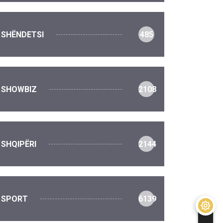
SHËNDETSI
485
SHOWBIZ
2108
SHQIPËRI
2144
SPORT
6139