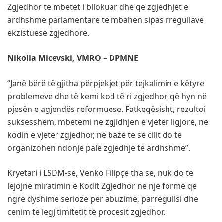
Zgjedhor të mbetet i bllokuar dhe që zgjedhjet e
ardhshme parlamentare të mbahen sipas rregullave
ekzistuese zgjedhore.
Nikolla Micevski, VMRO – DPMNE
“
Janë bërë të gjitha përpjekjet për tejkalimin e këtyre
problemeve dhe të kemi kod të ri zgjedhor, që hyn në
pjesën e agjendës reformuese. Fatkeqësisht, rezultoi
suksesshëm, mbetemi në zgjidhjen e vjetër ligjore, në
kodin e vjetër zgjedhor, në bazë të së cilit do të
organizohen ndonjë palë zgjedhje të ardhshme”.
Kryetari i LSDM-së, Venko Filipçe tha se,
nuk do të
lejojnë miratimin e Kodit Zgjedhor në një formë që
ngre dyshime serioze për abuzime, parregullsi dhe
cenim të legjitimitetit të procesit zgjedhor.