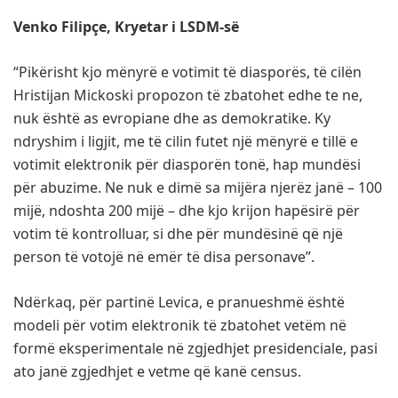
Venko Filipçe, Kryetar i LSDM-së
“Pikërisht kjo mënyrë e votimit të diasporës, të cilën
Hristijan Mickoski propozon të zbatohet edhe te ne,
nuk është as evropiane dhe as demokratike. Ky
ndryshim i ligjit, me të cilin futet një mënyrë e tillë e
votimit elektronik për diasporën tonë, hap mundësi
për abuzime. Ne nuk e dimë sa mijëra njerëz janë – 100
mijë, ndoshta 200 mijë – dhe kjo krijon hapësirë për
votim të kontrolluar, si dhe për mundësinë që një
person të votojë në emër të disa personave”.
Ndërkaq, për partinë Levica, e pranueshmë është
modeli për votim elektronik të zbatohet vetëm
në
formë eksperimentale në zgjedhjet presidenciale, pasi
ato janë zgjedhjet e vetme që kanë census.