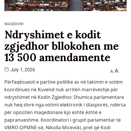
MAQEDONI
Ndryshimet e kodit
zgjedhor bllokohen me
13 500 amendamente
A
July 1, 2026
A
Përfaqësuesit e partive politike as në takimin e sotëm
koordinues në Kuvend nuk arritën marrëveshje për
ndryshimet në Kodin Zgjedhor. Shumica parlamentare
nuk heq dorë nga votimi elektronik i diasporës, ndërsa
për opozitën maqedonase kjo është është e
papranueshme. Koordinatori i grupit parlamentar të
VMRO-DPMNE-së, Nikolla Micevski, pret që Kodi