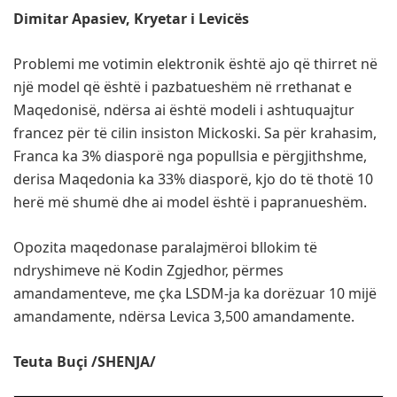
Dimitar Apasiev, Kryetar i Levicës
Problemi me votimin elektronik është ajo që thirret në
një model që është i pazbatueshëm në rrethanat e
Maqedonisë, ndërsa ai është modeli i ashtuquajtur
francez për të cilin insiston Mickoski. Sa për krahasim,
Franca ka 3% diasporë nga popullsia e përgjithshme,
derisa Maqedonia ka 33% diasporë, kjo do të thotë 10
herë më shumë dhe ai model është i papranueshëm.
Opozita maqedonase paralajmëroi bllokim të
ndryshimeve në Kodin Zgjedhor, përmes
amandamenteve, me çka LSDM-ja ka dorëzuar 10 mijë
amandamente, ndërsa Levica 3,500 amandamente.
Teuta Buçi /SHENJA/