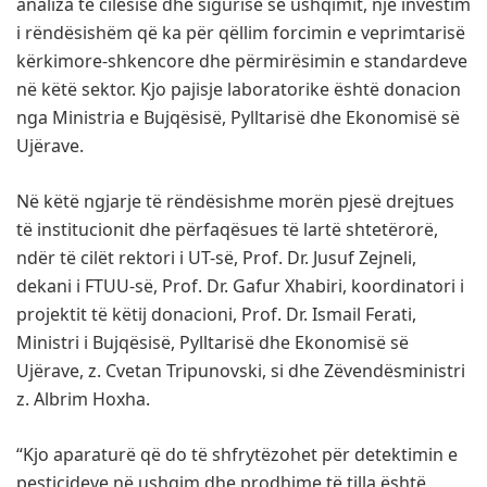
analiza të cilësisë dhe sigurisë së ushqimit, një investim
i rëndësishëm që ka për qëllim forcimin e veprimtarisë
kërkimore-shkencore dhe përmirësimin e standardeve
në këtë sektor. Kjo pajisje laboratorike është donacion
nga Ministria e Bujqësisë, Pylltarisë dhe Ekonomisë së
Ujërave.
Në këtë ngjarje të rëndësishme morën pjesë drejtues
të institucionit dhe përfaqësues të lartë shtetërorë,
ndër të cilët rektori i UT-së, Prof. Dr. Jusuf Zejneli,
dekani i FTUU-së, Prof. Dr. Gafur Xhabiri, koordinatori i
projektit të këtij donacioni, Prof. Dr. Ismail Ferati,
Ministri i Bujqësisë, Pylltarisë dhe Ekonomisë së
Ujërave, z. Cvetan Tripunovski, si dhe Zëvendësministri
z. Albrim Hoxha.
“Kjo aparaturë që do të shfrytëzohet për detektimin e
pesticideve në ushqim dhe prodhime të tilla është