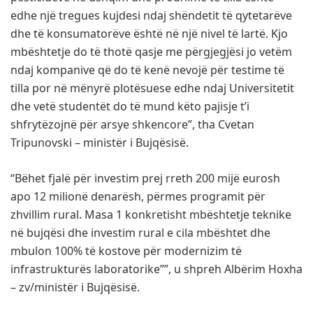
edhe një tregues kujdesi ndaj shëndetit të qytetarëve
dhe të konsumatorëve është në një nivel të lartë. Kjo
mbështetje do të thotë qasje me përgjegjësi jo vetëm
ndaj kompanive që do të kenë nevojë për testime të
tilla por në mënyrë plotësuese edhe ndaj Universitetit
dhe vetë studentët do të mund këto pajisje t’i
shfrytëzojnë për arsye shkencore”, tha Cvetan
Tripunovski – ministër i Bujqësisë.
“Bëhet fjalë për investim prej rreth 200 mijë eurosh
apo 12 milionë denarësh, përmes programit për
zhvillim rural. Masa 1 konkretisht mbështetje teknike
në bujqësi dhe investim rural e cila mbështet dhe
mbulon 100% të kostove për modernizim të
infrastrukturës laboratorike””, u shpreh Albërim Hoxha
– zv/ministër i Bujqësisë.