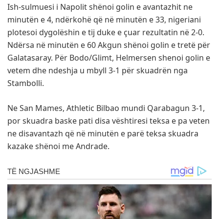
Ish-sulmuesi i Napolit shënoi golin e avantazhit ne
minutën e 4, ndërkohë që në minutën e 33, nigeriani
plotesoi dygolëshin e tij duke e çuar rezultatin në 2-0.
Ndërsa në minutën e 60 Akgun shënoi golin e tretë për
Galatasaray. Për Bodo/Glimt, Helmersen shenoi golin e
vetem dhe ndeshja u mbyll 3-1 për skuadrën nga
Stambolli.
Ne San Mames, Athletic Bilbao mundi Qarabagun 3-1,
por skuadra baske pati disa vështiresi teksa e pa veten
ne disavantazh që në minutën e parë teksa skuadra
kazake shënoi me Andrade.