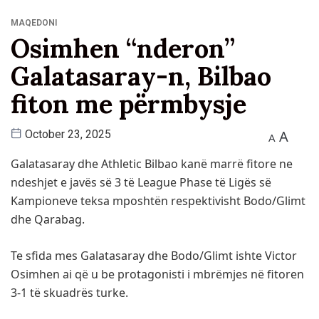
MAQEDONI
Osimhen “nderon”
Galatasaray-n, Bilbao
fiton me përmbysje
A
October 23, 2025
A
Galatasaray dhe Athletic Bilbao kanë marrë fitore ne
ndeshjet e javës së 3 të League Phase të Ligës së
Kampioneve teksa mposhtën respektivisht Bodo/Glimt
dhe Qarabag.
Te sfida mes Galatasaray dhe Bodo/Glimt ishte Victor
Osimhen ai që u be protagonisti i mbrëmjes në fitoren
3-1 të skuadrës turke.