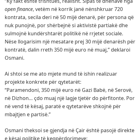
“Ky fakt është trishtues, realisht. Sipas të dhënave nga
open finance
, vetëm në korrik janë nënshkruar 720
kontrata, secila deri në 50 mijë denarë, për persona që
nuk punojnë, por shërbejnë si aktivistë partiakë dhe
sulmojnë kundërshtarët politikë në rrjetet sociale.
Nëse llogarisim një mesatare prej 30 mijë denarësh për
kontratë, dalin rreth 350 mijë euro në muaj,” deklaroi
Osmani.
Ai shtoi se me ato mjete mund të ishin realizuar
projekte konkrete për qytetarët:
“Paramendoni, 350 mijë euro në Gazi Babë, në Serovë,
në Dizhon… çdo muaj një lagje tjetër do përfitonte. Por
në vend të kësaj, paratë e qytetarëve shkojnë për
mbajtjen e partisë.”
Osmani theksoi se gjendja në Çair është pasojë direkte
e kësaj politike të keqpërdorimeve: