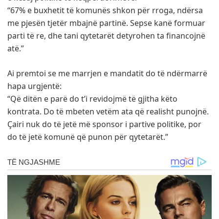
“67% e buxhetit të komunës shkon për rroga, ndërsa
me pjesën tjetër mbajnë partinë. Sepse kanë formuar
parti të re, dhe tani qytetarët detyrohen ta financojnë
atë.”
Ai premtoi se me marrjen e mandatit do të ndërmarrë
hapa urgjentë:
“Që ditën e parë do t’i revidojmë të gjitha këto
kontrata. Do të mbeten vetëm ata që realisht punojnë.
Çairi nuk do të jetë më sponsor i partive politike, por
do të jetë komunë që punon për qytetarët.”