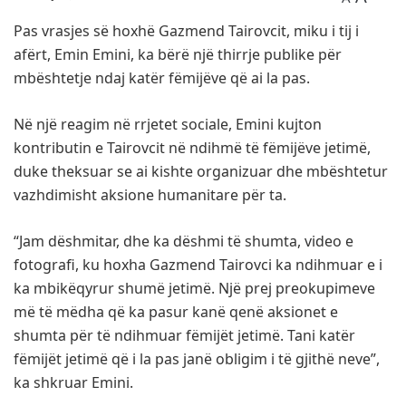
Pas vrasjes së hoxhë Gazmend Tairovcit, miku i tij i
afërt, Emin Emini, ka bërë një thirrje publike për
mbështetje ndaj katër fëmijëve që ai la pas.
Në një reagim në rrjetet sociale, Emini kujton
kontributin e Tairovcit në ndihmë të fëmijëve jetimë,
duke theksuar se ai kishte organizuar dhe mbështetur
vazhdimisht aksione humanitare për ta.
“Jam dëshmitar, dhe ka dëshmi të shumta, video e
fotografi, ku hoxha Gazmend Tairovci ka ndihmuar e i
ka mbikëqyrur shumë jetimë. Një prej preokupimeve
më të mëdha që ka pasur kanë qenë aksionet e
shumta për të ndihmuar fëmijët jetimë. Tani katër
fëmijët jetimë që i la pas janë obligim i të gjithë neve”,
ka shkruar Emini.