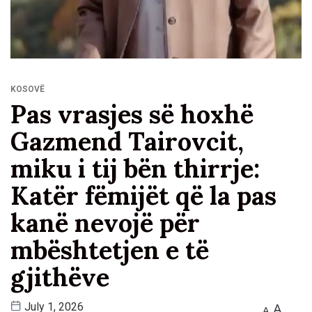
KOSOVË
Pas vrasjes së hoxhë
Gazmend Tairovcit,
miku i tij bën thirrje:
Katër fëmijët që la pas
kanë nevojë për
mbështetjen e të
gjithëve
A
July 1, 2026
A