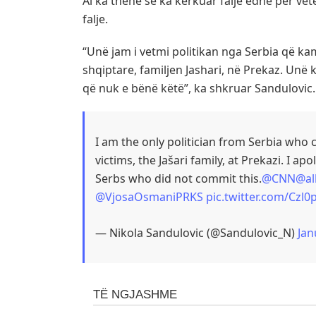
Ai ka thënë se ka kërkuar falje edhe për ve
falje.
“Unë jam i vetmi politikan nga Serbia që k
shqiptare, familjen Jashari, në Prekaz. Unë 
që nuk e bënë këtë”, ka shkruar Sandulovic.
I am the only politician from Serbia who 
victims, the Jašari family, at Prekazi. I a
Serbs who did not commit this.
@CNN
@al
@VjosaOsmaniPRKS
pic.twitter.com/Czl0
— Nikola Sandulovic (@Sandulovic_N)
Jan