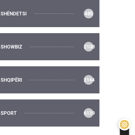
SHËNDETSI
485
SHOWBIZ
2108
SHQIPËRI
2144
SPORT
6139