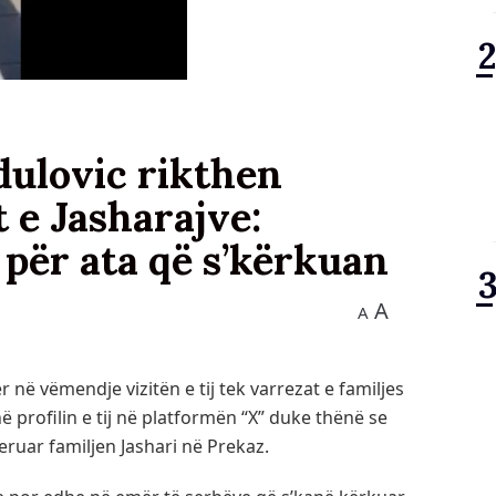
dulovic rikthen
t e Jasharajve:
 për ata që s’kërkuan
A
A
r në vëmendje vizitën e tij tek varrezat e familjes
ë profilin e tij në platformën “X” duke thënë se
eruar familjen Jashari në Prekaz.