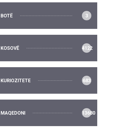
BOTË
3
KOSOVË
4122
KURIOZITETE
683
MAQEDONI
13680