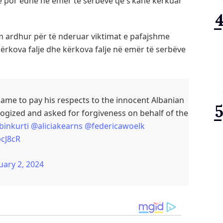
te por edhe në emër të serbëve që s’kanë kërkuar
am ardhur për të nderuar viktimat e pafajshme
kërkova falje dhe kërkova falje në emër të serbëve
came to pay his respects to the innocent Albanian
pologized and asked for forgiveness on behalf of the
binkurti
@aliciakearns
@federicawoelk
pcJ8cR
uary 2, 2024