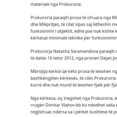
materiale nga Prokuroria.
Prokuroria paraqiti prova të ofruara nga Mi
dhe Mikpritjes, të cilat sipas saj lidheshin 
funksionimi i objektit, edhe pse nuk kishte
kërkesat minimale teknike për funksionimin
Prokurorja Natasha Saramandova paraqiti dis
të datës 10 tetor 2012, nga pronari Dejan J
Mbrojtja kërkoi që këto prova të lexohen n
bashkëngjiten kërkesës, të cilës Prokuroria i
kurrë dhe nuk mund të lexohen fjalë për fjal
Nga kërkesa, siç tregohet nga Prokuroria, ës
rrugën Dimitar Vlahov bb ku ndodhet selia 
regjistruar, ndërsa sa i përket kushteve të 