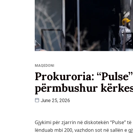
MAQEDONI
Prokuroria: “Pulse” 
përmbushur kërkes
June 25, 2026
Gjykimi për zjarrin në diskotekën “Pulse” t
lënduab mbi 200, vazhdon sot në sallën e gj