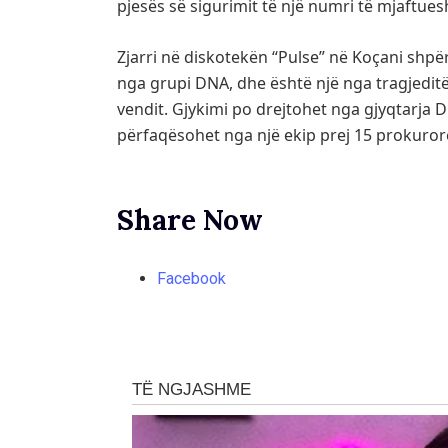
pjesës së sigurimit të një numri të mjaftue
Zjarri në diskotekën “Pulse” në Koçani shp
nga grupi DNA, dhe është një nga tragjeditë 
vendit. Gjykimi po drejtohet nga gjyqtarja 
përfaqësohet nga një ekip prej 15 prokuror
Share Now
Facebook