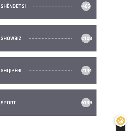
SHËNDETSI
485
SHOWBIZ
2108
SHQIPËRI
2144
SPORT
6139