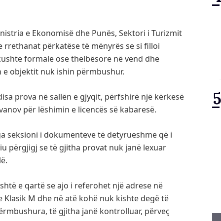
nistria e Ekonomisë dhe Punës, Sektori i Turizmit
me rrethanat përkatëse të mënyrës se si filloi
 kushte formale ose thelbësore në vend dhe
 e objektit nuk ishin përmbushur.
a prova në sallën e gjyqit, përfshirë një kërkesë
ovanov për lëshimin e licencës së kabaresë.
ga seksioni i dokumenteve të detyrueshme që i
u përgjigj se të gjitha provat nuk janë lexuar
ë.
htë e qartë se ajo i referohet një adrese në
e Klasik M dhe në atë kohë nuk kishte degë të
përmbushura, të gjitha janë kontrolluar, përveç