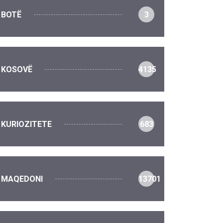
BOTË
3
KOSOVË
4135
KURIOZITETE
683
MAQEDONI
13701