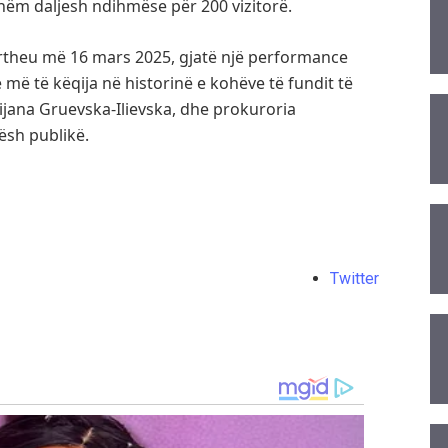
shëm daljesh ndihmëse për 200 vizitorë.
ërtheu më 16 mars 2025, gjatë një performance
më të këqija në historinë e kohëve të fundit të
Dijana Gruevska-Ilievska, dhe prokuroria
ësh publikë.
Twitter