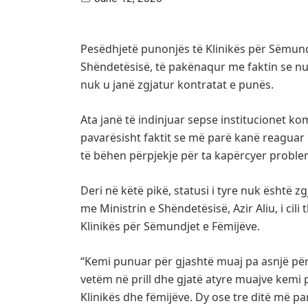
Pesëdhjetë punonjës të Klinikës për Sëmund
Shëndetësisë, të pakënaqur me faktin se n
nuk u janë zgjatur kontratat e punës.
Ata janë të indinjuar sepse institucionet k
pavarësisht faktit se më parë kanë reaguar 
të bëhen përpjekje për ta kapërcyer proble
Deri në këtë pikë, statusi i tyre nuk është z
me Ministrin e Shëndetësisë, Azir Aliu, i cil
Klinikës për Sëmundjet e Fëmijëve.
“Kemi punuar për gjashtë muaj pa asnjë përgj
vetëm në prill dhe gjatë atyre muajve kem
Klinikës dhe fëmijëve. Dy ose tre ditë më par