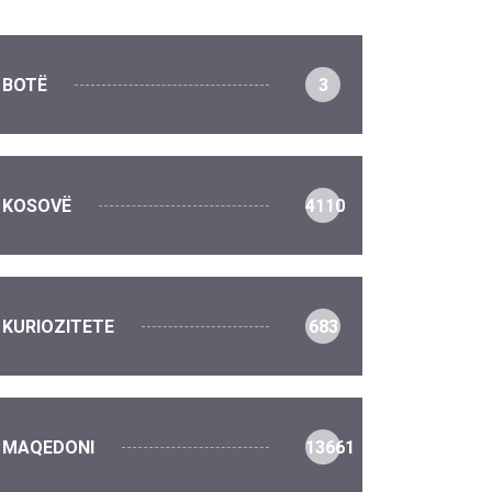
BOTË
3
KOSOVË
4110
KURIOZITETE
683
MAQEDONI
13661