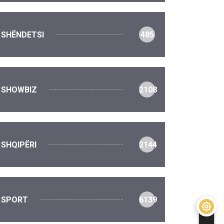
SHËNDETSI
485
SHOWBIZ
2108
SHQIPËRI
2144
SPORT
6139