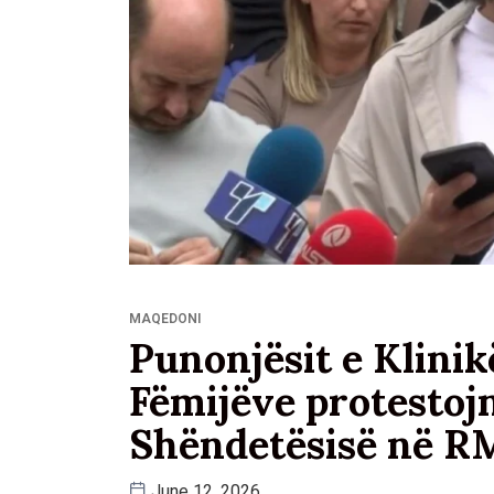
MAQEDONI
Punonjësit e Klini
Fëmijëve protestojn
Shëndetësisë në 
June 12, 2026