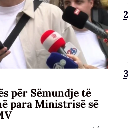
kës për Sëmundje të
ë para Ministrisë së
RMV