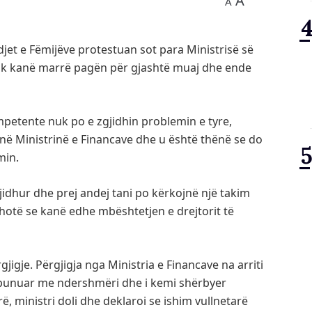
A
A
jet e Fëmijëve protestuan sot para Ministrisë së
uk kanë marrë pagën për gjashtë muaj dhe ende
ompetente nuk po e zgjidhin problemin e tyre,
në Ministrinë e Financave dhe u është thënë se do
min.
gjidhur dhe prej andej tani po kërkojnë një takim
i thotë se kanë edhe mbështetjen e drejtorit të
igje. Përgjigja nga Ministria e Financave na arriti
i punuar me ndershmëri dhe i kemi shërbyer
ë, ministri doli dhe deklaroi se ishim vullnetarë