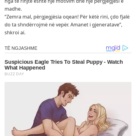
nga të rinjtë është një motivim dhe një përgjegjësi e
madhe.
“Zemra mal, përgjegjësia oqean! Për këtë rini, çdo fjalë
do ta shndërrojmë në vepër. Amanet i gjeneratave”,
shkroi ai.