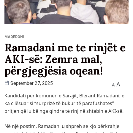
MAQEDONI
Ramadani me te rinjët e
AKI-së: Zemra mal,
përgjegjësia oqean!
A
September 27, 2025
A
Kandidati për komunën e Sarajit, Blerant Ramadani, e
ka cilësuar si “surprizë të bukur të parafushatës”
pritjen që iu bë nga qindra të rinj në shtabin e AKI-së.
Në një postim, Ramadani u shpreh se kjo përkrahje