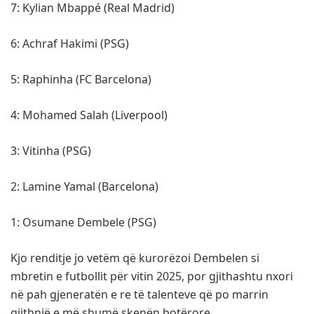
7: Kylian Mbappé (Real Madrid)
6: Achraf Hakimi (PSG)
5: Raphinha (FC Barcelona)
4: Mohamed Salah (Liverpool)
3: Vitinha (PSG)
2: Lamine Yamal (Barcelona)
1: Osumane Dembele (PSG)
Kjo renditje jo vetëm që kurorëzoi Dembelen si
mbretin e futbollit për vitin 2025, por gjithashtu nxori
në pah gjeneratën e re të talenteve që po marrin
gjithnjë e më shumë skenën botërore.