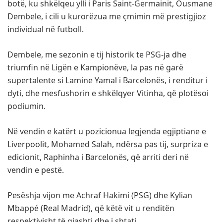
botë, ku shkëlqeu ylli i Paris Saint-Germainit, Ousmane
Dembele, i cili u kurorëzua me çmimin më prestigjioz
individual në futboll.
Dembele, me sezonin e tij historik te PSG-ja dhe
triumfin në Ligën e Kampionëve, la pas në garë
supertalente si Lamine Yamal i Barcelonës, i renditur i
dyti, dhe mesfushorin e shkëlqyer Vitinha, që plotësoi
podiumin.
Në vendin e katërt u pozicionua legjenda egjiptiane e
Liverpoolit, Mohamed Salah, ndërsa pas tij, surpriza e
edicionit, Raphinha i Barcelonës, që arriti deri në
vendin e pestë.
Pesëshja vijon me Achraf Hakimi (PSG) dhe Kylian
Mbappé (Real Madrid), që këtë vit u renditën
respektivisht të gjashti dhe i shtati.