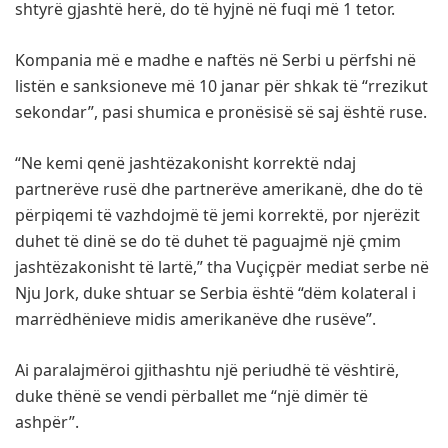
shtyrë gjashtë herë, do të hyjnë në fuqi më 1 tetor.
Kompania më e madhe e naftës në Serbi u përfshi në
listën e sanksioneve më 10 janar për shkak të “rrezikut
sekondar”, pasi shumica e pronësisë së saj është ruse.
“Ne kemi qenë jashtëzakonisht korrektë ndaj
partnerëve rusë dhe partnerëve amerikanë, dhe do të
përpiqemi të vazhdojmë të jemi korrektë, por njerëzit
duhet të dinë se do të duhet të paguajmë një çmim
jashtëzakonisht të lartë,” tha Vuçiçpër mediat serbe në
Nju Jork, duke shtuar se Serbia është “dëm kolateral i
marrëdhënieve midis amerikanëve dhe rusëve”.
Ai paralajmëroi gjithashtu një periudhë të vështirë,
duke thënë se vendi përballet me “një dimër të
ashpër”.