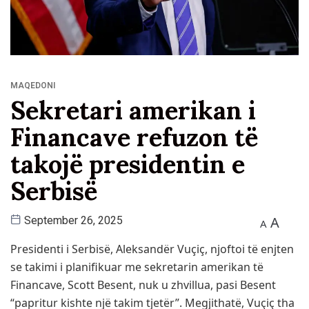
MAQEDONI
Sekretari amerikan i
Financave refuzon të
takojë presidentin e
Serbisë
A
September 26, 2025
A
Presidenti i Serbisë, Aleksandër Vuçiç, njoftoi të enjten
se takimi i planifikuar me sekretarin amerikan të
Financave, Scott Besent, nuk u zhvillua, pasi Besent
“papritur kishte një takim tjetër”. Megjithatë, Vuçiç tha