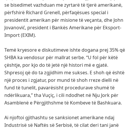
se bisedimet vazhduan me zyrtarë të tjerë amerikanë,
përfshirë Richard Grenell, përfaqësues special i
presidentit amerikan për misione të veçanta, dhe John
Jovanović, president i Bankës Amerikane për Eksport-
Import (EXIM).
Temë kryesore e diskutimeve ishte dogana prej 35% që
SHBA ka vendosur për mallrat serbe. “U fol për këtë
çështje, por kjo do të jetë një histori më e gjatë.
Shpresoj që do ta zgjidhim me sukses. E shoh që është
një proces i zgjatur, por mund të shoh rreze dielli në
fund të tunelit, pavarësisht procedurave shumë të
ndërlikuara,” tha Vuçiç, i cili ndodhet në Nju Jork për
Asamblenë e Përgjithshme të Kombeve të Bashkuara.
Ai njoftoi gjithashtu se sanksionet amerikane ndaj
Industrisë së Naftës së Serbisë, të cilat deri tani janë