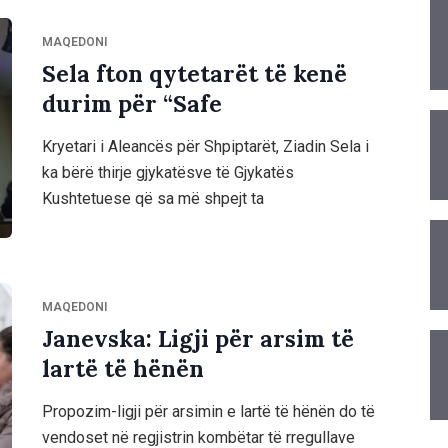
MAQEDONI
Sela fton qytetarët të kenë
durim për “Safe
Kryetari i Aleancës për Shpiptarët, Ziadin Sela i
ka bërë thirje gjykatësve të Gjykatës
Kushtetuese që sa më shpejt ta
MAQEDONI
Janevska: Ligji për arsim të
lartë të hënën
Propozim-ligji për arsimin e lartë të hënën do të
vendoset në regjistrin kombëtar të rregullave