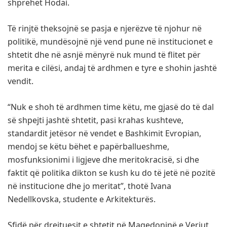
shprehet Hodai.
Të rinjtë theksojnë se pasja e njerëzve të njohur në
politikë, mundësojnë një vend pune në institucionet e
shtetit dhe në asnjë mënyrë nuk mund të flitet për
merita e cilësi, andaj të ardhmen e tyre e shohin jashtë
vendit.
“Nuk e shoh të ardhmen time këtu, me gjasë do të dal
së shpejti jashtë shtetit, pasi krahas kushteve,
standardit jetësor në vendet e Bashkimit Evropian,
mendoj se këtu bëhet e papërballueshme,
mosfunksionimi i ligjeve dhe meritokracisë, si dhe
faktit që politika dikton se kush ku do të jetë në pozitë
në institucione dhe jo meritat”, thotë Ivana
Nedellkovska, studente e Arkitekturës.
Sfidë për drejtuesit e shtetit në Maqedoninë e Veriut,