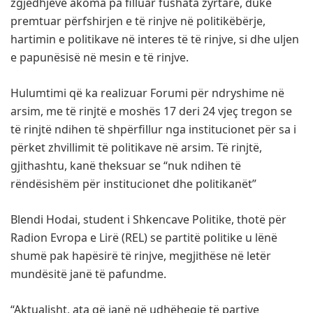
zgjedhjeve akoma pa filluar fushata zyrtare, duke
premtuar përfshirjen e të rinjve në politikëbërje,
hartimin e politikave në interes të të rinjve, si dhe uljen
e papunësisë në mesin e të rinjve.
Hulumtimi që ka realizuar Forumi për ndryshime në
arsim, me të rinjtë e moshës 17 deri 24 vjeç tregon se
të rinjtë ndihen të shpërfillur nga institucionet për sa i
përket zhvillimit të politikave në arsim. Të rinjtë,
gjithashtu, kanë theksuar se “nuk ndihen të
rëndësishëm për institucionet dhe politikanët”
Blendi Hodai, student i Shkencave Politike, thotë për
Radion Evropa e Lirë (REL) se partitë politike u lënë
shumë pak hapësirë të rinjve, megjithëse në letër
mundësitë janë të pafundme.
“Aktualisht, ata që janë në udhëheqje të partive