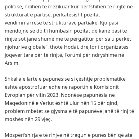
politike, ndihen të rrezikuar kur përfshihen të rinjtë në
strukturat e partisë, përkatësisht pozitat
vendimmarrëse të strukturave partiake. Kjo pasi
mendojnë se do t’i humbasin pozitat që kanë pasi të
rinjtë sot janë shumë më të përgatitur për sa u përket
njohurive globale”, thotë Hodai, drejtor i organizatës
joqeveritare për të rinjtë, Forumi për ndryshime në
Arsim.
Shkalla e lartë e papunësisë si çështje problematike
është apostrofuar edhe në raportin e Komisionit
Evropian për vitin 2023. Ndonëse papunësia në
Maqedoninë e Veriut është ulur nën 15 për qind,
problem mbetet se gjysma e të papunëve janë të rinj të
moshës nën 29 vjeç.
Mospërfshirja e të rinjve në tregun e punës bën që ata