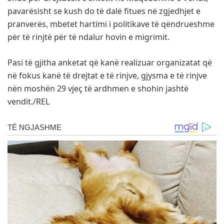
pavarësisht se kush do të dalë fitues në zgjedhjet e
pranverës, mbetet hartimi i politikave të qëndrueshme
për të rinjtë për të ndalur hovin e migrimit.
Pasi të gjitha anketat që kanë realizuar organizatat që
në fokus kanë të drejtat e të rinjve, gjysma e të rinjve
nën moshën 29 vjeç të ardhmen e shohin jashtë
vendit./REL