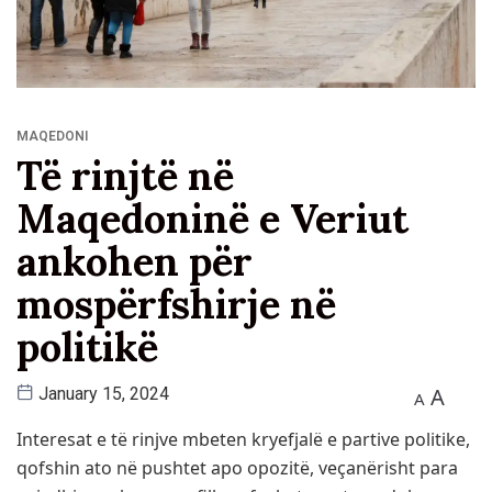
MAQEDONI
Të rinjtë në
Maqedoninë e Veriut
ankohen për
mospërfshirje në
politikë
A
January 15, 2024
A
Interesat e të rinjve mbeten kryefjalë e partive politike,
qofshin ato në pushtet apo opozitë, veçanërisht para