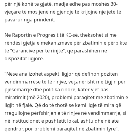
për një kohë të gjatë, madje edhe pas moshës 30-
vjeçare të mos jenë në gjendje të krijojnë një jetë të
pavarur nga prindërit.
Në Raportin e Progresit të KE-së, theksohet si me
rëndësi gjetja e mekanizmave për zbatimin e përpiktë
të “Garancive për të rinjtë”, që parashihen në
dispozitat ligjore.
“Nëse analizohet aspekti ligjor që definon pozitën
vendimmarrëse të të rinjve, veçanërisht me Ligjin për
pjesëmarrje dhe politika rinore, katër vjet pas
miratimit (më 2020), problemi paraqitet me zbatimin e
ligjit në fjalë. Që do të thotë se kemi ligje të mira që
rregullojnë përfshirjen e të rinjve në vendimmarrje, si
në institucionet e pushtetit lokal, ashtu dhe në atë
qendror, por problemi paraqitet në zbatimin tyre”,