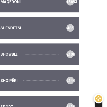
MAQEDONI
13693
SHËNDETSI
485
SHOWBIZ
2108
SHQIPËRI
2144
SPORT
6139