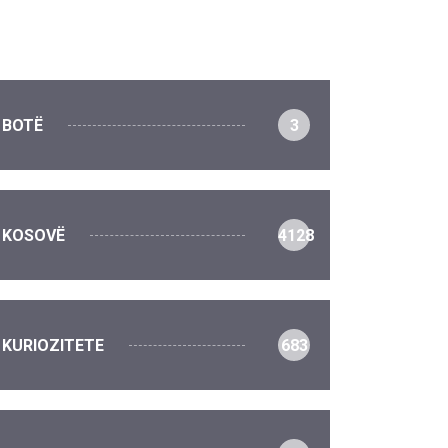
BOTË
3
KOSOVË
4128
KURIOZITETE
683