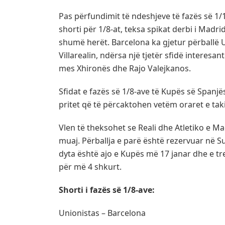
Pas përfundimit të ndeshjeve të fazës së 1
shorti për 1/8-at, teksa spikat derbi i Madri
shumë herët. Barcelona ka gjetur përballë 
Villarealin, ndërsa një tjetër sfidë interesa
mes Xhironës dhe Rajo Valejkanos.
Sfidat e fazës së 1/8-ave të Kupës së Spanj
pritet që të përcaktohen vetëm oraret e ta
Vlen të theksohet se Reali dhe Atletiko e Ma
muaj. Përballja e parë është rezervuar në 
dyta është ajo e Kupës më 17 janar dhe e tr
për më 4 shkurt.
Shorti i fazës së 1/8-ave:
Unionistas – Barcelona