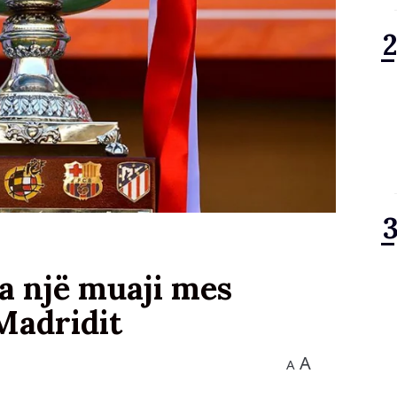
da një muaji mes
Madridit
A
A