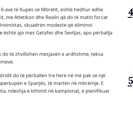
/16-ave të Kupës së Mbretit, është hedhur edhe
dit, me Atletikon dhe Realin që do të matin forcat
Unionistas, skuadrën modeste që eliminoi
nte është ajo mes Getafes dhe Seviljas, apo përballja
ës do të zhvillohen mesjavën e ardhshme, teksa
kimeve.
dridit do të përballen tre herë në më pak se një
Superkupën e Spanjës, të martën në mbrëmje. E
eta, ndeshja e kthimit në kampionat, e planifikuar