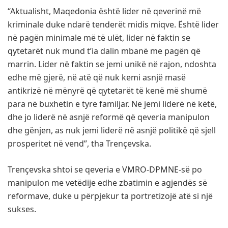
“Aktualisht, Maqedonia është lider në qeverinë më
kriminale duke ndarë tenderët midis miqve. Është lider
në pagën minimale më të ulët, lider në faktin se
qytetarët nuk mund t’ia dalin mbanë me pagën që
marrin. Lider në faktin se jemi unikë në rajon, ndoshta
edhe më gjerë, në atë që nuk kemi asnjë masë
antikrizë në mënyrë që qytetarët të kenë më shumë
para në buxhetin e tyre familjar. Ne jemi liderë në këtë,
dhe jo liderë në asnjë reformë që qeveria manipulon
dhe gënjen, as nuk jemi liderë në asnjë politikë që sjell
prosperitet në vend”, tha Trençevska.
Trençevska shtoi se qeveria e VMRO-DPMNE-së po
manipulon me vetëdije edhe zbatimin e agjendës së
reformave, duke u përpjekur ta portretizojë atë si një
sukses.