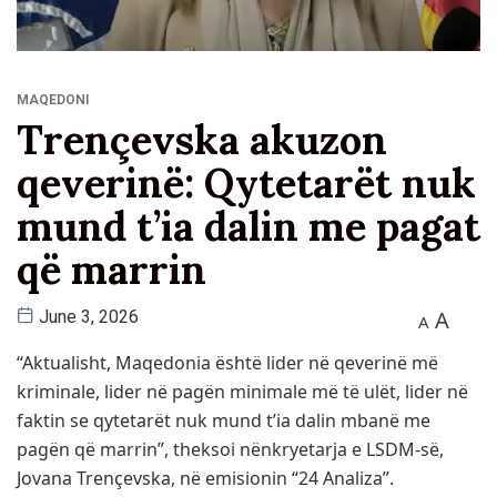
MAQEDONI
Trençevska akuzon
qeverinë: Qytetarët nuk
mund t’ia dalin me pagat
që marrin
A
June 3, 2026
A
“Aktualisht, Maqedonia është lider në qeverinë më
kriminale, lider në pagën minimale më të ulët, lider në
faktin se qytetarët nuk mund t’ia dalin mbanë me
pagën që marrin”, theksoi nënkryetarja e LSDM-së,
Jovana Trençevska, në emisionin “24 Analiza”.