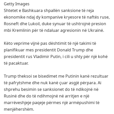
Getty Images
Shtetet e Bashkuara shpallën sanksione të reja
ekonomike ndaj dy kompanive kryesore të naftës ruse,
Rosneft dhe Lukoil, duke synuar të ushtrojnë presion
mbi Kremlinin për të ndaluar agresionin në Ukrainë.
Këto veprime vijnë pas dështimit të një takimi të
planifikuar mes presidentit Donald Trump dhe
presidentit rus Vladimir Putin, i cili u shty për një kohë
të pacaktuar.
Trump theksoi se bisedimet me Putinin kanë rezultuar
të pafrytshme dhe nuk kanë çuar asgjë përpara. Ai
shprehu besimin se sanksionet do të ndikojnë në
Rusinë dhe do të ndihmojnë në arritjen e një
marrëveshjeje paqeje përmes një armëpushimi të
menjëhershëm.