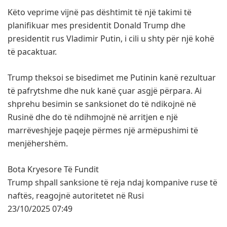
Këto veprime vijnë pas dështimit të një takimi të
planifikuar mes presidentit Donald Trump dhe
presidentit rus Vladimir Putin, i cili u shty për një kohë
të pacaktuar.
Trump theksoi se bisedimet me Putinin kanë rezultuar
të pafrytshme dhe nuk kanë çuar asgjë përpara. Ai
shprehu besimin se sanksionet do të ndikojnë në
Rusinë dhe do të ndihmojnë në arritjen e një
marrëveshjeje paqeje përmes një armëpushimi të
menjëhershëm.
Bota Kryesore Të Fundit
Trump shpall sanksione të reja ndaj kompanive ruse të
naftës, reagojnë autoritetet në Rusi
23/10/2025 07:49