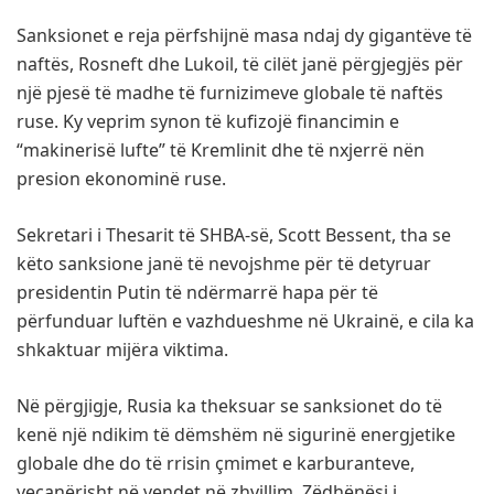
Sanksionet e reja përfshijnë masa ndaj dy gigantëve të
naftës, Rosneft dhe Lukoil, të cilët janë përgjegjës për
një pjesë të madhe të furnizimeve globale të naftës
ruse. Ky veprim synon të kufizojë financimin e
“makinerisë lufte” të Kremlinit dhe të nxjerrë nën
presion ekonominë ruse.
Sekretari i Thesarit të SHBA-së, Scott Bessent, tha se
këto sanksione janë të nevojshme për të detyruar
presidentin Putin të ndërmarrë hapa për të
përfunduar luftën e vazhdueshme në Ukrainë, e cila ka
shkaktuar mijëra viktima.
Në përgjigje, Rusia ka theksuar se sanksionet do të
kenë një ndikim të dëmshëm në sigurinë energjetike
globale dhe do të rrisin çmimet e karburanteve,
veçanërisht në vendet në zhvillim. Zëdhënësi i