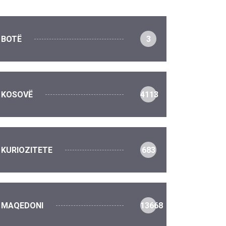
BOTË
3
KOSOVË
4113
KURIOZITETE
683
MAQEDONI
13668