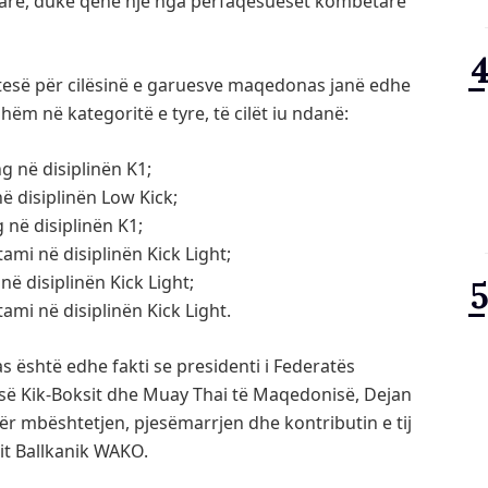
yrtarë, duke qenë një nga përfaqësueset kombëtare
htesë për cilësinë e garuesve maqedonas janë edhe
hëm në kategoritë e tyre, të cilët iu ndanë:
ng në disiplinën K1;
në disiplinën Low Kick;
g në disiplinën K1;
ami në disiplinën Kick Light;
në disiplinën Kick Light;
atami në disiplinën Kick Light.
 është edhe fakti se presidenti i Federatës
së Kik-Boksit dhe Muay Thai të Maqedonisë, Dejan
ër mbështetjen, pjesëmarrjen dhe kontributin e tij
t Ballkanik WAKO.