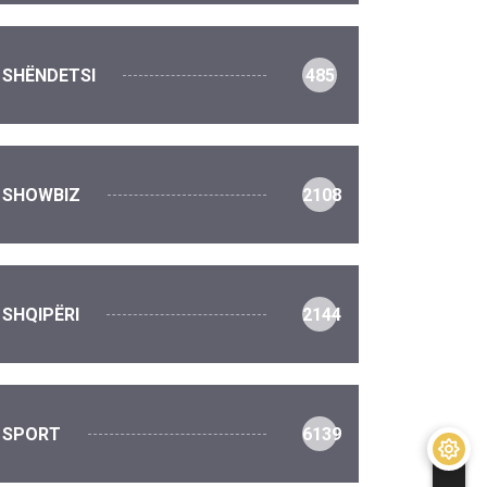
SHËNDETSI
485
SHOWBIZ
2108
SHQIPËRI
2144
SPORT
6139