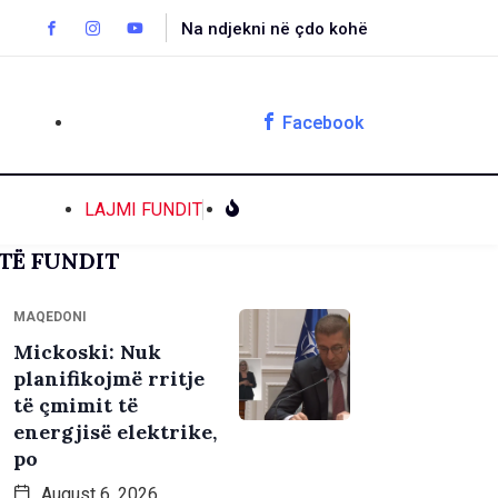
Na ndjekni në çdo kohë
Facebook
LAJMI FUNDIT
TË FUNDIT
MAQEDONI
Mickoski: Nuk
planifikojmë rritje
të çmimit të
energjisë elektrike,
po
August 6, 2026