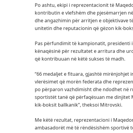
Po ashtu, ekipi i reprezentacionit të Maqed
kontributin e vlefshëm dhe pjesëmarrjen në
dhe angazhimin për arritjen e objektivave 
unitetin dhe reputacionin që gëzon kik-bok
Pas përfundimit të kampionatit, presidenti 
kënaqësinë për rezultatet e arritura dhe uroi
që kontribuuan në këtë sukses të madh.
“66 medaljet e fituara, gjashtë mirënjohjet 
vlerësimet që morën federata dhe repreze
po përparon vazhdimisht dhe ndodhet në rru
sportistët tanë që përfaqësuan me dinjitet 
kik-boksit ballkanik”, theksoi Mitrovski.
Me këtë rezultat, reprezentacioni i Maqedo
ambasadorët më të rëndësishëm sportivë të s