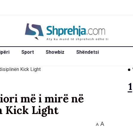
ipëri
Sport
Showbiz
Shëndetsi
iori më i mirë në
n Kick Light
A
A