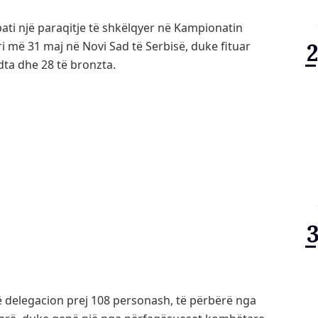
ati një paraqitje të shkëlqyer në Kampionatin
ri më 31 maj në Novi Sad të Serbisë, duke fituar
ndta dhe 28 të bronzta.
delegacion prej 108 personash, të përbërë nga