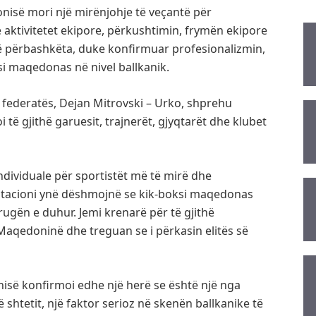
onisë mori një mirënjohje të veçantë për
 aktivitetet ekipore, përkushtimin, frymën ekipore
të përbashkëta, duke konfirmuar profesionalizmin,
si maqedonas në nivel ballkanik.
i federatës, Dejan Mitrovski – Urko, shprehu
 të gjithë garuesit, trajnerët, gjyqtarët dhe klubet
individuale për sportistët më të mirë dhe
ntacioni ynë dëshmojnë se kik-boksi maqedonas
gën e duhur. Jemi krenarë për të gjithë
Maqedoninë dhe treguan se i përkasin elitës së
nisë konfirmoi edhe një herë se është një nga
htetit, një faktor serioz në skenën ballkanike të