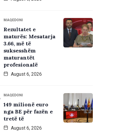
MAQEDONI
Rezultatet e
maturës: Mesatarja
3.66, më të
suksesshëm
maturantët
profesionalë
August 6, 2026
MAQEDONI
149 milionë euro
nga BE për fazën e
tretë të
August 6, 2026