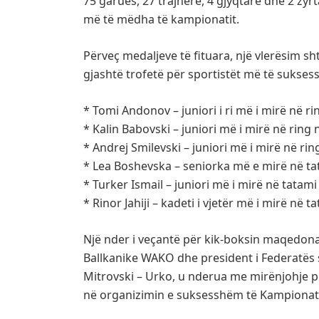
75 garues, 27 trajnerë, 4 gjyqtarë dhe 2 z
më të mëdha të kampionatit.
Përveç medaljeve të fituara, një vlerësim s
gjashtë trofetë për sportistët më të suksess
* Tomi Andonov – juniori i ri më i mirë në ri
* Kalin Babovski – juniori më i mirë në ring 
* Andrej Smilevski – juniori më i mirë në rin
* Lea Boshevska – seniorka më e mirë në tat
* Turker Ismail – juniori më i mirë në tatami 
* Rinor Jahiji – kadeti i vjetër më i mirë në t
Një nder i veçantë për kik-boksin maqedonas
Ballkanike WAKO dhe president i Federatës 
Mitrovski – Urko, u nderua me mirënjohje p
në organizimin e suksesshëm të Kampionati