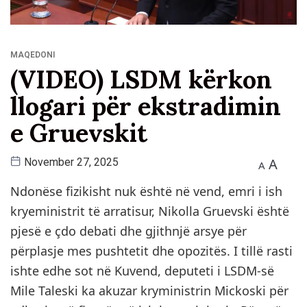
MAQEDONI
(VIDEO) LSDM kërkon
llogari për ekstradimin
e Gruevskit
A
November 27, 2025
A
Ndonëse fizikisht nuk është në v
e
nd, emri i ish
kryeministrit
të arratisur,
Nikolla Gruevski është
pjesë e
çdo debati dhe gjithnjë arsye për
përplasje mes pushtetit dhe opozitës. I tillë rasti
ishte edhe sot në Kuvend, deputeti i LSDM-së
Mile Taleski ka akuzar kryministrin Mickoski për