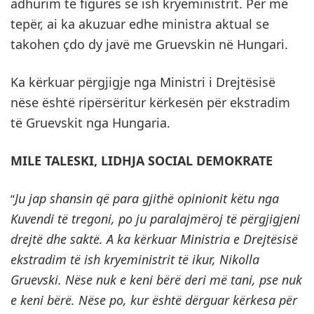
adhurim të figurës së ish kryeministrit. Për më
tepër, ai ka akuzuar edhe ministra aktual se
takohen çdo dy javë me Gruevskin në Hungari.
Ka kërkuar përgjigje nga Ministri i Drejtësisë
nëse është ripërsëritur kërkesën për ekstradim
të Gruevskit nga Hungaria.
MILE TALESKI, LIDHJA SOCIAL DEMOKRATE
Ju jap shansin që para gjithë opinionit këtu nga
“
Kuvendi të tregoni, po ju paralajmëroj të përgjigjeni
drejtë dhe saktë. A ka kërkuar Ministria e Drejtësisë
ekstradim të ish kryeministrit të ikur, Nikolla
Gruevski. Nëse nuk e keni bërë deri më tani, pse nuk
e keni bërë. Nëse po, kur është dërguar kërkesa për