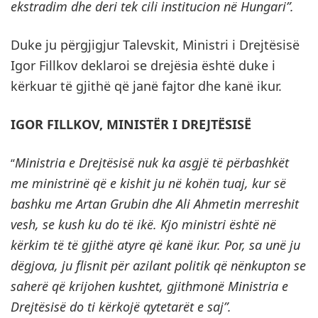
ekstradim dhe deri tek cili institucion në Hungari”.
Duke ju përgjigjur Talevskit, Ministri i Drejtësisë
Igor Fillkov deklaroi se drejësia është duke i
kërkuar të gjithë që janë fajtor dhe kanë ikur.
IGOR FILLKOV, MINISTËR I DREJTËSISË
Ministria e Drejtësisë nuk ka asgjë të përbashkët
“
me ministrinë që e kishit ju në kohën tuaj, kur së
bashku me Artan Grubin dhe Ali Ahmetin merreshit
vesh, se kush ku do të ikë. Kjo ministri është në
kërkim të të gjithë atyre që kanë ikur. Por, sa unë ju
dëgjova, ju flisnit për azilant politik që nënkupton se
saherë që krijohen kushtet, gjithmonë Ministria e
Drejtësisë do ti kërkojë qytetarët e saj”.