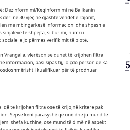
ë: Dezinformimi/Keqinformimi në Ballkanin
deri në 30 vjeç në gjashtë vendet e rajonit,
llen me mbingarkesë informacioni dhe shpesh e
injaleve të shpejta, si burimi, numri i
ociale, e jo përmes verifikimit të plotë.
n Vrangalla, vlerëson se duhet të krijohen filtra
ë informacion, pasi sipas tij, jo çdo person që ka
osdoshmërisht i kualifikuar për të prodhuar
 të krijohen filtra ose të krijojnë kritere pak
cion. Sepse keni parasyshë që unë dhe ju mund të
 jemi shefa kuzhine, ose mund të dimë në aspekt
tone por nuk jemi ekspert të fizikës kuantike,