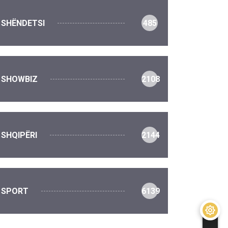
SHËNDETSI
485
SHOWBIZ
2108
SHQIPËRI
2144
SPORT
6139