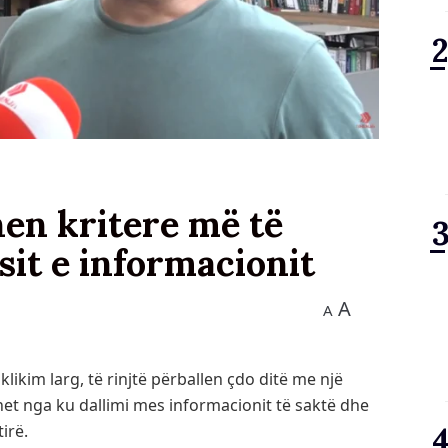
hen kritere më të
sit e informacionit
A
A
ikim larg, të rinjtë përballen çdo ditë me një
et nga ku dallimi mes informacionit të saktë dhe
irë.