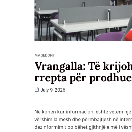
MAQEDONI
Vrangalla: Të krijo
rrepta për prodhue
July 9, 2026
Në kohën kur informacioni është vetëm një kl
vërshim lajmesh dhe përmbajtjesh në intern
dezinformimit po bëhet gjithnjë e më i vësht