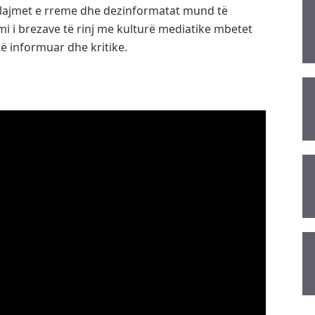
u lajmet e rreme dhe dezinformatat mund të
mi i brezave të rinj me kulturë mediatike mbetet
ë informuar dhe kritike.