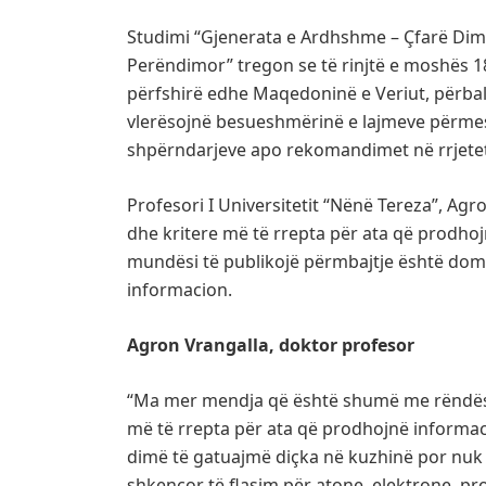
Studimi “Gjenerata e Ardhshme – Çfarë Dim
Perëndimor” tregon se të rinjtë e moshës 18 
përfshirë edhe Maqedoninë e Veriut, përba
vlerësojnë besueshmërinë e lajmeve përmes s
shpërndarjeve apo rekomandimet në rrjetet s
Profesori I Universitetit “Nënë Tereza”, Agro
dhe kritere më të rrepta për ata që prodhojn
mundësi të publikojë përmbajtje është dom
informacion.
Agron Vrangalla, doktor profesor
“Ma mer mendja që është shumë me rëndësi që
më të rrepta për ata që prodhojnë informa
dimë të gatuajmë diçka në kuzhinë por nuk
shkencor të flasim për atone, elektrone, pro