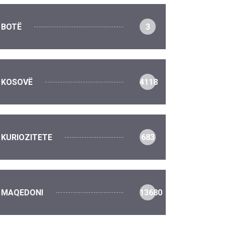
BOTË
3
KOSOVË
4118
KURIOZITETE
683
MAQEDONI
13680