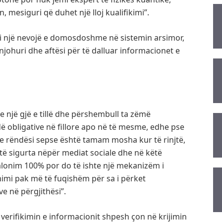
 mesiguri që duhet një lloj kualifikimi”.
 si një nevojë e domosdoshme në sistemin arsimor,
 njohuri dhe aftësi për të dalluar informacionet e
një gjë e tillë dhe përshembull ta zëmë
ë obligative në fillore apo në të mesme, edhe pse
e rëndësi sepse është tamam mosha kur të rinjtë,
o të sigurta nëpër mediat sociale dhe në këtë
lonim 100% por do të ishte një mekanizëm i
mimi pak më të fuqishëm për sa i përket
e në përgjithësi”.
verifikimin e informacionit shpesh çon në krijimin