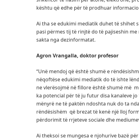
kështu që edhe për të prodhuar informacion,
Ai tha se edukimi mediatik duhet të shihet
pasi përmes tij të rinjtë do të pajiseshin me
sakta nga dezinformatat.
Agron Vrangalla, doktor profesor
“Unë mendoj që është shumë e rëndësishme 
nëqoftëse edukimi mediatik do të ishte lënd
ne vlerësojmë në fillore është shumë më m
ka potencial për të ju futur disa kanaleve j
mënyrë ne të paktën ndoshta nuk do ta nda
rëndësishëm që brezat të kenë një lloj for
përdorimit të rrjeteve sociale dhe mediumev
Ai theksoi se mungesa e njohurive bazë për 