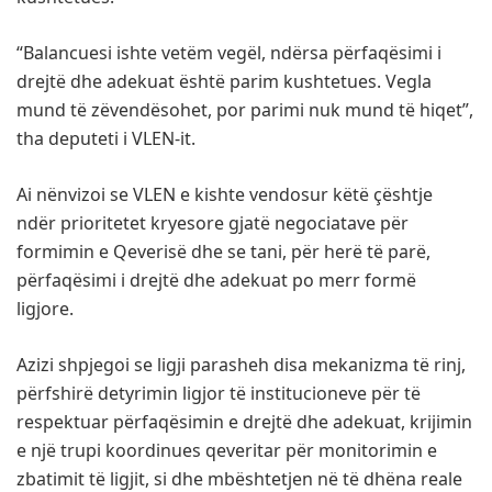
“Balancuesi ishte vetëm vegël, ndërsa përfaqësimi i
drejtë dhe adekuat është parim kushtetues. Vegla
mund të zëvendësohet, por parimi nuk mund të hiqet”,
tha deputeti i VLEN-it.
Ai nënvizoi se VLEN e kishte vendosur këtë çështje
ndër prioritetet kryesore gjatë negociatave për
formimin e Qeverisë dhe se tani, për herë të parë,
përfaqësimi i drejtë dhe adekuat po merr formë
ligjore.
Azizi shpjegoi se ligji parasheh disa mekanizma të rinj,
përfshirë detyrimin ligjor të institucioneve për të
respektuar përfaqësimin e drejtë dhe adekuat, krijimin
e një trupi koordinues qeveritar për monitorimin e
zbatimit të ligjit, si dhe mbështetjen në të dhëna reale