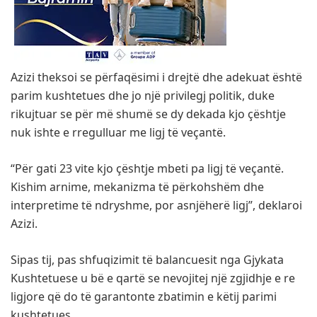
Azizi theksoi se përfaqësimi i drejtë dhe adekuat është
parim kushtetues dhe jo një privilegj politik, duke
rikujtuar se për më shumë se dy dekada kjo çështje
nuk ishte e rregulluar me ligj të veçantë.
“Për gati 23 vite kjo çështje mbeti pa ligj të veçantë.
Kishim arnime, mekanizma të përkohshëm dhe
interpretime të ndryshme, por asnjëherë ligj”, deklaroi
Azizi.
Sipas tij, pas shfuqizimit të balancuesit nga Gjykata
Kushtetuese u bë e qartë se nevojitej një zgjidhje e re
ligjore që do të garantonte zbatimin e këtij parimi
kushtetues.