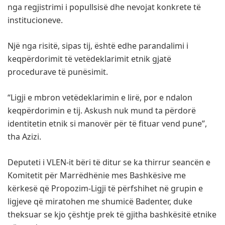
nga regjistrimi i popullsisë dhe nevojat konkrete të
institucioneve.
Një nga risitë, sipas tij, është edhe parandalimi i
keqpërdorimit të vetëdeklarimit etnik gjatë
procedurave të punësimit.
“Ligji e mbron vetëdeklarimin e lirë, por e ndalon
keqpërdorimin e tij. Askush nuk mund ta përdorë
identitetin etnik si manovër për të fituar vend pune”,
tha Azizi.
Deputeti i VLEN-it bëri të ditur se ka thirrur seancën e
Komitetit për Marrëdhënie mes Bashkësive me
kërkesë që Propozim-Ligji të përfshihet në grupin e
ligjeve që miratohen me shumicë Badenter, duke
theksuar se kjo çështje prek të gjitha bashkësitë etnike