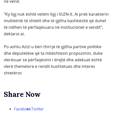
në vend.
“Ky ligj nuk është vetëm ligj i VLEN-it. Ai prek karakterin
multietnik të shtetit dhe të gjitha bashkësitë që duhet
të ndihen të përfaqësuara në institucionet e vendit”,
deklaroi ai.
Po ashtu Azizi u bëri thirrje të gjitha partive politike
dhe deputetëve që ta mbështesin propozimin, duke
vlerësuar se përfaqësimi i drejtë dhe adekuat është
vlerë themelore e rendit kushtetues dhe interes
shtetëror.
Share Now
Facebook
Twitter