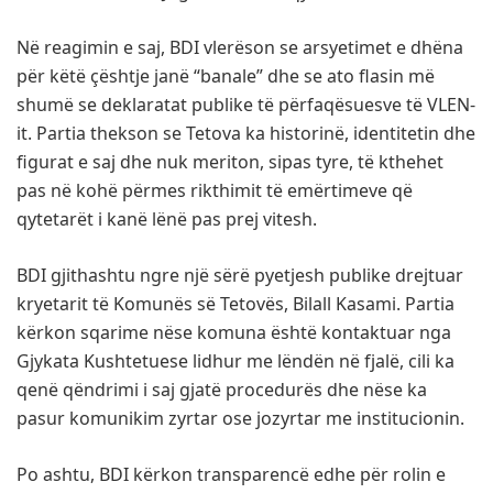
Në reagimin e saj, BDI vlerëson se arsyetimet e dhëna
për këtë çështje janë “banale” dhe se ato flasin më
shumë se deklaratat publike të përfaqësuesve të VLEN-
it. Partia thekson se Tetova ka historinë, identitetin dhe
figurat e saj dhe nuk meriton, sipas tyre, të kthehet
pas në kohë përmes rikthimit të emërtimeve që
qytetarët i kanë lënë pas prej vitesh.
BDI gjithashtu ngre një sërë pyetjesh publike drejtuar
kryetarit të Komunës së Tetovës, Bilall Kasami. Partia
kërkon sqarime nëse komuna është kontaktuar nga
Gjykata Kushtetuese lidhur me lëndën në fjalë, cili ka
qenë qëndrimi i saj gjatë procedurës dhe nëse ka
pasur komunikim zyrtar ose jozyrtar me institucionin.
Po ashtu, BDI kërkon transparencë edhe për rolin e