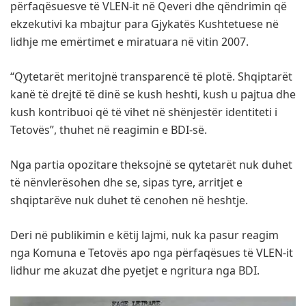
përfaqësuesve të VLEN-it në Qeveri dhe qëndrimin që
ekzekutivi ka mbajtur para Gjykatës Kushtetuese në
lidhje me emërtimet e miratuara në vitin 2007.
“Qytetarët meritojnë transparencë të plotë. Shqiptarët
kanë të drejtë të dinë se kush heshti, kush u pajtua dhe
kush kontribuoi që të vihet në shënjestër identiteti i
Tetovës”, thuhet në reagimin e BDI-së.
Nga partia opozitare theksojnë se qytetarët nuk duhet
të nënvlerësohen dhe se, sipas tyre, arritjet e
shqiptarëve nuk duhet të cenohen në heshtje.
Deri në publikimin e këtij lajmi, nuk ka pasur reagim
nga Komuna e Tetovës apo nga përfaqësues të VLEN-it
lidhur me akuzat dhe pyetjet e ngritura nga BDI.