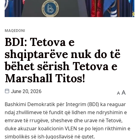
MAQEDONI
BDI: Tetova e
shqiptarëve nuk do të
bëhet sërish Tetova e
Marshall Titos!
A
June 20, 2026
A
Bashkimi Demokratik për Integrim (BDI) ka reaguar
ndaj zhvillimeve të fundit që lidhen me ndryshimin e
emrave të rrugëve, shesheve dhe urave në Tetovë,
duke akuzuar koalicionin VLEN se po lejon rikthimin e
simbolikës së ish-Jugosllavisë në qytet.