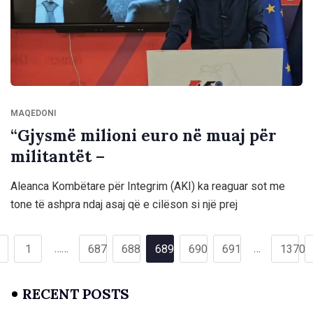
MAQEDONI
“Gjysmë milioni euro në muaj për
militantët –
Aleanca Kombëtare për Integrim (AKI) ka reaguar sot me
tone të ashpra ndaj asaj që e cilëson si një prej
……
…
1
687
688
689
690
691
1370
RECENT POSTS