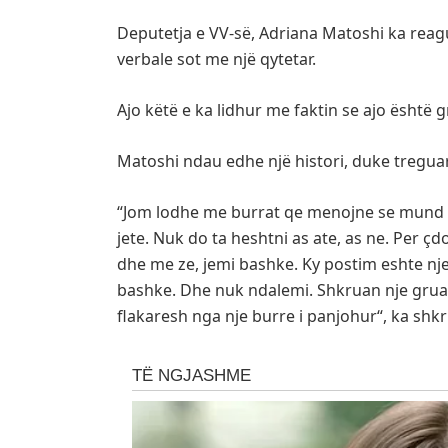
Deputetja e VV-së, Adriana Matoshi ka reagua
verbale sot me një qytetar.
Ajo këtë e ka lidhur me faktin se ajo është g
Matoshi ndau edhe një histori, duke treguar
“Jom lodhe me burrat qe menojne se mund te
jete. Nuk do ta heshtni as ate, as ne. Per ç
dhe me ze, jemi bashke. Ky postim eshte nje
bashke. Dhe nuk ndalemi. Shkruan nje grua
flakaresh nga nje burre i panjohur“, ka shkr