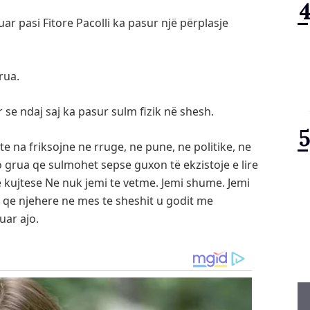
r pasi Fitore Pacolli ka pasur një përplasje
rua.
 se ndaj saj ka pasur sulm fizik në shesh.
 na friksojne ne rruge, ne pune, ne politike, ne
do grua qe sulmohet sepse guxon të ekzistoje e lire
 kujtese Ne nuk jemi te vetme. Jemi shume. Jemi
 qe njehere ne mes te sheshit u godit me
uar ajo.