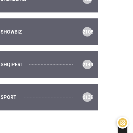
SHOWBIZ
2108
SHQIPËRI
2144
SPORT
6139