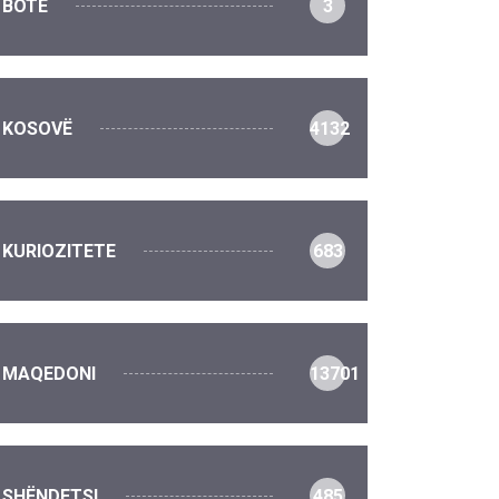
BOTË
3
KOSOVË
4132
KURIOZITETE
683
MAQEDONI
13701
SHËNDETSI
485