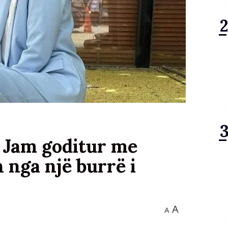
 Jam goditur me
 nga një burrë i
A
A