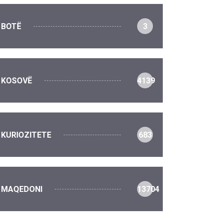
BOTË
3
KOSOVË
4139
KURIOZITETE
683
MAQEDONI
13704