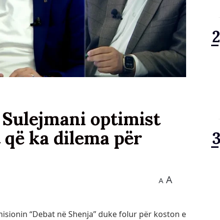
Sulejmani optimist
 që ka dilema për
A
A
emisionin “Debat në Shenja” duke folur për koston e