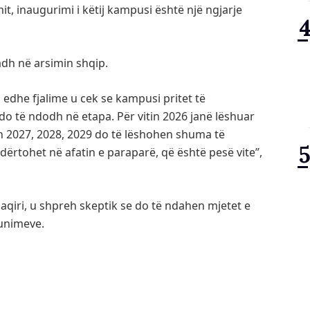
mit, inaugurimi i këtij kampusi është një ngjarje
adh në arsimin shqip.
edhe fjalime u cek se kampusi pritet të
do të ndodh në etapa. Për vitin 2026 janë lëshuar
n 2027, 2028, 2029 do të lëshohen shuma të
ndërtohet në afatin e paraparë, që është pesë vite”,
Shaqiri, u shpreh skeptik se do të ndahen mjetet e
punimeve.