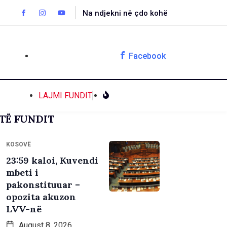
Na ndjekni në çdo kohë
Facebook
LAJMI FUNDIT
TË FUNDIT
KOSOVË
23:59 kaloi, Kuvendi
mbeti i
pakonstituuar –
opozita akuzon
LVV-në
August 8, 2026