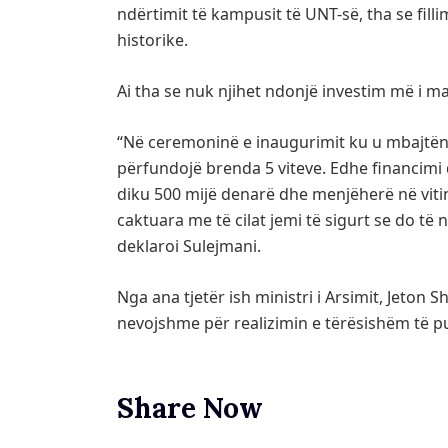
ndërtimit të kampusit të UNT-së, tha se filli
historike.
Ai tha se nuk njihet ndonjë investim më i m
“Në ceremoninë e inaugurimit ku u mbajtën 
përfundojë brenda 5 viteve. Edhe financimi 
diku 500 mijë denarë dhe menjëherë në viti
caktuara me të cilat jemi të sigurt se do të 
deklaroi Sulejmani.
Nga ana tjetër ish ministri i Arsimit, Jeton 
nevojshme për realizimin e tërësishëm të 
Share Now