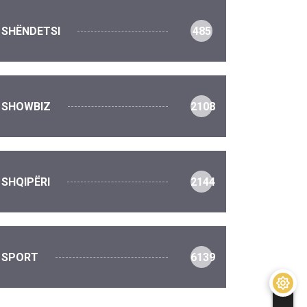
SHËNDETSI
485
SHOWBIZ
2108
SHQIPËRI
2144
SPORT
6139