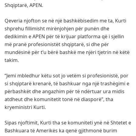
Shqiptarë, APEN.
Qeveria njofton se në një bashkëbisedim me ta, Kurti
shprehu fillimisht mirënjohjen për punën dhe
dedikimin e APEN për të krijuar platforma që i sjellin
më pranë profesionistët shqiptarë, si dhe për
mundësinë për t’u bërë bashkë me njëri tjetrin në këtë
takim.
“Jemi mbledhur këtu sot jo vetëm si profesionistë, por
si shqiptarë krenarë, të bashkuar nga një trashëgimi e
përbashkët dhe angazhim për të ndërtuar ura midis
atdheut dhe komunitetit tonë në diasporë”, tha
kryeministri Kurti.
Sipas njoftimit, Kurti tha se komuniteti ynë në Shtetet e
Bashkuara të Amerikës ka qenë gjithmonë burim