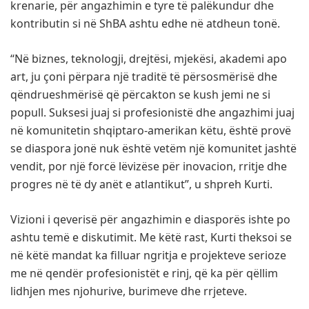
krenarie, për angazhimin e tyre të palëkundur dhe
kontributin si në ShBA ashtu edhe në atdheun tonë.
“Në biznes, teknologji, drejtësi, mjekësi, akademi apo
art, ju çoni përpara një traditë të përsosmërisë dhe
qëndrueshmërisë që përcakton se kush jemi ne si
popull. Suksesi juaj si profesionistë dhe angazhimi juaj
në komunitetin shqiptaro-amerikan këtu, është provë
se diaspora jonë nuk është vetëm një komunitet jashtë
vendit, por një forcë lëvizëse për inovacion, rritje dhe
progres në të dy anët e atlantikut”, u shpreh Kurti.
Vizioni i qeverisë për angazhimin e diasporës ishte po
ashtu temë e diskutimit. Me këtë rast, Kurti theksoi se
në këtë mandat ka filluar ngritja e projekteve serioze
me në qendër profesionistët e rinj, që ka për qëllim
lidhjen mes njohurive, burimeve dhe rrjeteve.