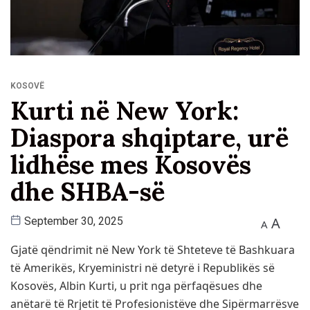
KOSOVË
Kurti në New York:
Diaspora shqiptare, urë
lidhëse mes Kosovës
dhe SHBA-së
A
September 30, 2025
A
Gjatë qëndrimit në New York të Shteteve të Bashkuara
të Amerikës, Kryeministri në detyrë i Republikës së
Kosovës, Albin Kurti, u prit nga përfaqësues dhe
anëtarë të Rrjetit të Profesionistëve dhe Sipërmarrësve