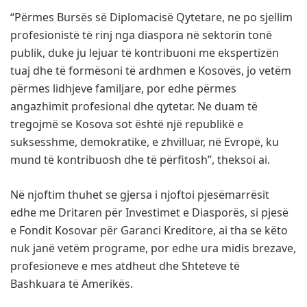
“Përmes Bursës së Diplomacisë Qytetare, ne po sjellim
profesionistë të rinj nga diaspora në sektorin tonë
publik, duke ju lejuar të kontribuoni me ekspertizën
tuaj dhe të formësoni të ardhmen e Kosovës, jo vetëm
përmes lidhjeve familjare, por edhe përmes
angazhimit profesional dhe qytetar. Ne duam të
tregojmë se Kosova sot është një republikë e
suksesshme, demokratike, e zhvilluar, në Evropë, ku
mund të kontribuosh dhe të përfitosh”, theksoi ai.
Në njoftim thuhet se gjersa i njoftoi pjesëmarrësit
edhe me Dritaren për Investimet e Diasporës, si pjesë
e Fondit Kosovar për Garanci Kreditore, ai tha se këto
nuk janë vetëm programe, por edhe ura midis brezave,
profesioneve e mes atdheut dhe Shteteve të
Bashkuara të Amerikës.