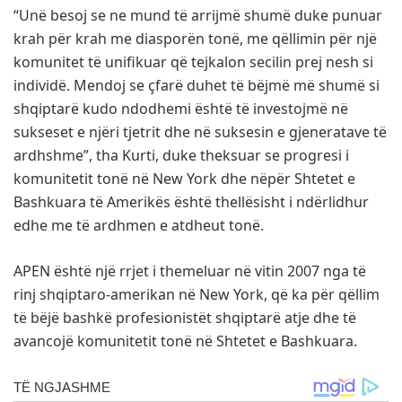
“Unë besoj se ne mund të arrijmë shumë duke punuar
krah për krah me diasporën tonë, me qëllimin për një
komunitet të unifikuar që tejkalon secilin prej nesh si
individë. Mendoj se çfarë duhet të bëjmë më shumë si
shqiptarë kudo ndodhemi është të investojmë në
sukseset e njëri tjetrit dhe në suksesin e gjeneratave të
ardhshme”, tha Kurti, duke theksuar se progresi i
komunitetit tonë në New York dhe nëpër Shtetet e
Bashkuara të Amerikës është thellësisht i ndërlidhur
edhe me të ardhmen e atdheut tonë.
APEN është një rrjet i themeluar në vitin 2007 nga të
rinj shqiptaro-amerikan në New York, që ka për qëllim
të bëjë bashkë profesionistët shqiptarë atje dhe të
avancojë komunitetit tonë në Shtetet e Bashkuara.