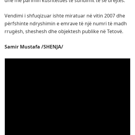
dhe me parimin kushtetues të sundimit të së drejtës.
Vendimi i shfuqizuar ishte miratuar në vitin 2007 dhe
përfshinte ndryshimin e emrave të një numri të madh
rrugësh, sheshesh dhe objektesh publike në Tetovë.
Samir Mustafa /SHENJA/