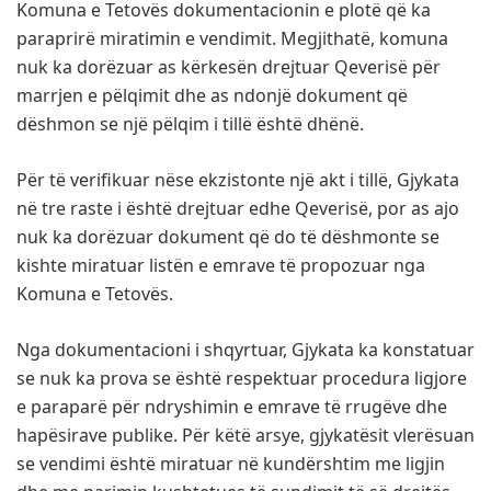
Komuna e Tetovës dokumentacionin e plotë që ka
paraprirë miratimin e vendimit. Megjithatë, komuna
nuk ka dorëzuar as kërkesën drejtuar Qeverisë për
marrjen e pëlqimit dhe as ndonjë dokument që
dëshmon se një pëlqim i tillë është dhënë.
Për të verifikuar nëse ekzistonte një akt i tillë, Gjykata
në tre raste i është drejtuar edhe Qeverisë, por as ajo
nuk ka dorëzuar dokument që do të dëshmonte se
kishte miratuar listën e emrave të propozuar nga
Komuna e Tetovës.
Nga dokumentacioni i shqyrtuar, Gjykata ka konstatuar
se nuk ka prova se është respektuar procedura ligjore
e paraparë për ndryshimin e emrave të rrugëve dhe
hapësirave publike. Për këtë arsye, gjykatësit vlerësuan
se vendimi është miratuar në kundërshtim me ligjin