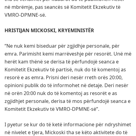
në mbrëmje, pas seancës së Komitetit Ekzekutiv të
VMRO-DPMNE-së.
HRISTIJAN MICKOSKI, KRYEMINISTËR
“Ne nuk kemi biseduar për zgjidhje personale, për
emra. Parimisht kemi marrëveshje për resorët. Unë më
herët kam thënë se derisa të përfundojë seanca e
Komitetit Ekzekutiv të partisë, nuk do të komentoj as
resorë e as emra. Prisni deri nesër rreth orës 20:00,
opinioni publik do të informohet në detaje. Deri nesër
në orën 20:00 nuk do të komentoj as resorët e as
zgjidhjet personale, derisa të mos përfundojë seanca e
Komitetit Ekzekutiv të VMRO-DPMNE-së”.
I pyetur se kur do të ketë informacione për ndryshimet
në nivelet e tjera, Mickoski tha se këto aktivitete do të