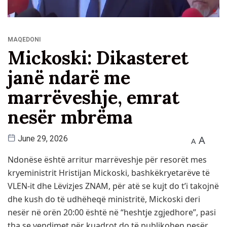
MAQEDONI
Mickoski: Dikasteret
janë ndarë me
marrëveshje, emrat
nesër mbrëma
A
June 29, 2026
A
Ndonëse është arritur marrëveshje për resorët mes
kryeministrit Hristijan Mickoski, bashkëkryetarëve të
VLEN-it dhe Lëvizjes ZNAM, për atë se kujt do t’i takojnë
dhe kush do të udhëheqë ministritë, Mickoski deri
nesër në orën 20:00 është në “heshtje zgjedhore”, pasi
tha se vendimet për kuadrot do të publikohen nesër