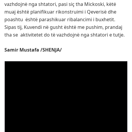
vazhdojnë nga shtatori, pasi siç tha Mickoski, këtë
muaj është planifikuar rikonstruimi i Qeverisë dhe
poashtu është parashikuar ribalancimi i buxhetit.
Sipas tij, Kuvendi në gusht është me pushim, prandaj
tha se aktivitetet do të vazhdojnë nga shtatori e tutje.
Samir Mustafa /SHENJA/