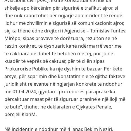
Aviacionit Civil (AAC), është konstatuar se nuk ka
shkelje apo kërcënim për sigurinë e trafikut ajror, si
dhe nuk raportohet për ngjarje apo incident të rëndë
lidhur me zhvillimin e sigurisë së komunikacionit ajror,
siç ka thënë edhe drejtori i Agjencisë – Tomislav Tuntev.
Mirëpo, sipas provave të dorëzuara, rezulton se në
rastin konkret, të dyshuarit kanë ndërmarrë veprime
të caktuara që duhet të hetohen më tej, por jo në
kuadër të veprës së caktuar, për të cilën sipas
Prokurorisë Publike ka një dyshim të bazuar. Për këtë
arsye, për sqarimin dhe konstatimin e të gjitha fakteve
juridikisht relevante në ngjarjen konkrete të ndodhur
më 01.04.2024, gjyqtari i procedurës paraprake ka
përcaktuar masat për të siguruar praninë e një lloji më
të butë”, thuhet në deklaratën e Gjykatës Penale,
përcjell KlanM.
Në incidentin e ndodhur më 4 janar, Bekim Neziri,