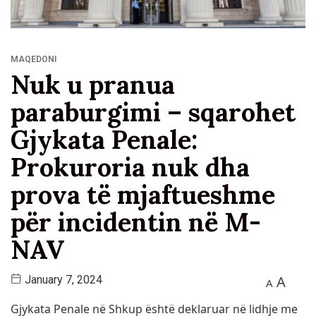
MAQEDONI
Nuk u pranua
paraburgimi – sqarohet
Gjykata Penale:
Prokuroria nuk dha
prova të mjaftueshme
për incidentin në M-
NAV
A
January 7, 2024
A
Gjykata Penale në Shkup është deklaruar në lidhje me