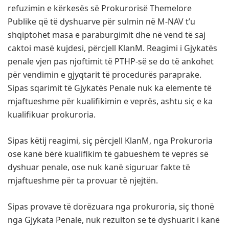
refuzimin e kërkesës së Prokurorisë Themelore
Publike që të dyshuarve për sulmin në M-NAV t’u
shqiptohet masa e paraburgimit dhe në vend të saj
caktoi masë kujdesi, përcjell KlanM. Reagimi i Gjykatës
penale vjen pas njoftimit të PTHP-së se do të ankohet
për vendimin e gjyqtarit të procedurës paraprake.
Sipas sqarimit të Gjykatës Penale nuk ka elemente të
mjaftueshme për kualifikimin e veprës, ashtu siç e ka
kualifikuar prokuroria.
Sipas këtij reagimi, siç përcjell KlanM, nga Prokuroria
ose kanë bërë kualifikim të gabueshëm të veprës së
dyshuar penale, ose nuk kanë siguruar fakte të
mjaftueshme për ta provuar të njejtën.
Sipas provave të dorëzuara nga prokuroria, siç thonë
nga Gjykata Penale, nuk rezulton se të dyshuarit i kanë