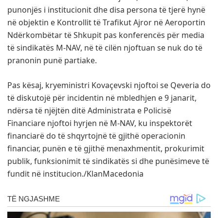
punonjës i institucionit dhe disa persona të tjerë hynë
në objektin e Kontrollit të Trafikut Ajror në Aeroportin
Ndërkombëtar të Shkupit pas konferencës për media
të sindikatës M-NAV, në të cilën njoftuan se nuk do të
pranonin punë partiake.
Pas kësaj, kryeministri Kovaçevski njoftoi se Qeveria do
të diskutojë për incidentin në mbledhjen e 9 janarit,
ndërsa të njëjtën ditë Administrata e Policisë
Financiare njoftoi hyrjen në M-NAV, ku inspektorët
financiarë do të shqyrtojnë të gjithë operacionin
financiar, punën e të gjithë menaxhmentit, prokurimit
publik, funksionimit të sindikatës si dhe punësimeve të
fundit në institucion./KlanMacedonia