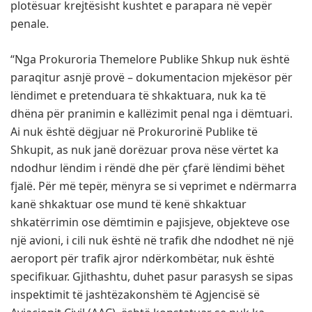
plotësuar krejtësisht kushtet e parapara në vepër
penale.
“Nga Prokuroria Themelore Publike Shkup nuk është
paraqitur asnjë provë – dokumentacion mjekësor për
lëndimet e pretenduara të shkaktuara, nuk ka të
dhëna për pranimin e kallëzimit penal nga i dëmtuari.
Ai nuk është dëgjuar në Prokurorinë Publike të
Shkupit, as nuk janë dorëzuar prova nëse vërtet ka
ndodhur lëndim i rëndë dhe për çfarë lëndimi bëhet
fjalë. Për më tepër, mënyra se si veprimet e ndërmarra
kanë shkaktuar ose mund të kenë shkaktuar
shkatërrimin ose dëmtimin e pajisjeve, objekteve ose
një avioni, i cili nuk është në trafik dhe ndodhet në një
aeroport për trafik ajror ndërkombëtar, nuk është
specifikuar. Gjithashtu, duhet pasur parasysh se sipas
inspektimit të jashtëzakonshëm të Agjencisë së