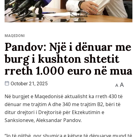
MAQEDONI
Pandov: Një i dënuar me
burg i kushton shtetit
rreth 1.000 euro në mua
A
October 21, 2025
A
Në burgjet e Maqedonisë aktualisht ka rreth 430 të
dënuar me trajtim A dhe 340 me trajtim B2, bëri të
ditur drejtori i Drejtorisë për Ekzekutimin e
Sanksioneve, Aleksandar Pandov.
“Jo të gjithë, por shumica e këtyre të dënuarve mund të