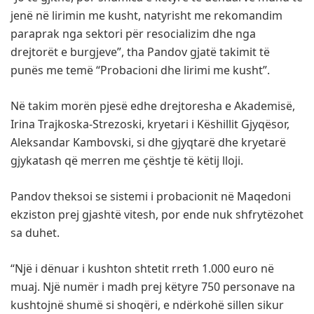
jenë në lirimin me kusht, natyrisht me rekomandim
paraprak nga sektori për resocializim dhe nga
drejtorët e burgjeve”, tha Pandov gjatë takimit të
punës me temë “Probacioni dhe lirimi me kusht”.
Në takim morën pjesë edhe drejtoresha e Akademisë,
Irina Trajkoska-Strezoski, kryetari i Këshillit Gjyqësor,
Aleksandar Kambovski, si dhe gjyqtarë dhe kryetarë
gjykatash që merren me çështje të këtij lloji.
Pandov theksoi se sistemi i probacionit në Maqedoni
ekziston prej gjashtë vitesh, por ende nuk shfrytëzohet
sa duhet.
“Një i dënuar i kushton shtetit rreth 1.000 euro në
muaj. Një numër i madh prej këtyre 750 personave na
kushtojnë shumë si shoqëri, e ndërkohë sillen sikur