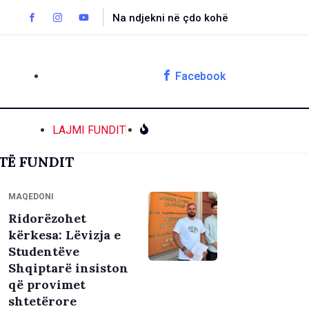
Na ndjekni në çdo kohë
Facebook
LAJMI FUNDIT
TË FUNDIT
MAQEDONI
Ridorëzohet
kërkesa: Lëvizja e
Studentëve
Shqiptarë insiston
që provimet
shtetërore