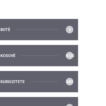
BOTË
3
KOSOVË
4125
KURIOZITETE
683