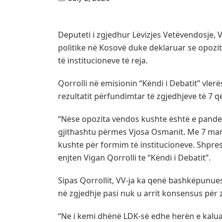
Deputeti i zgjedhur Lëvizjes Vetëvendosje, V
politike në Kosovë duke deklaruar se opozit
të institucioneve të reja.
Qorrolli në emisionin “Këndi i Debatit” vle
rezultatit përfundimtar të zgjedhjeve të 7 q
“Nëse opozita vendos kushte është e pand
gjithashtu përmes Vjosa Osmanit. Me 7 ma
kushte për formim të institucioneve. Shpreso
enjten Vigan Qorrolli te “Këndi i Debatit”.
Sipas Qorrollit, VV-ja ka qenë bashkëpunues
në zgjedhje pasi nuk u arrit konsensus për z
“Ne i kemi dhënë LDK-së edhe herën e kalua