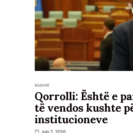
KOSOVË
Qorrolli: Është e 
të vendos kushte p
institucioneve
July 2, 2026