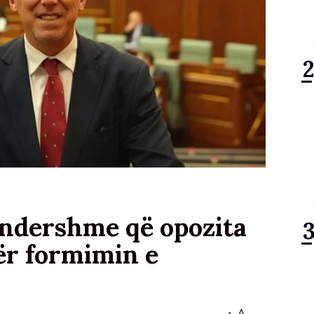
pandershme që opozita
ër formimin e
A