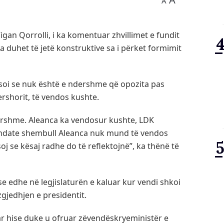
A
igan Qorrolli, i ka komentuar zhvillimet e fundit
a duhet të jetë konstruktive sa i përket formimit
rësoi se nuk është e ndershme që opozita pas
ershorit, të vendos kushte.
ershme. Aleanca ka vendosur kushte, LDK
ndate shembull Aleanca nuk mund të vendos
j se kësaj radhe do të reflektojnë”, ka thënë të
e edhe në legjislaturën e kaluar kur vendi shkoi
gjedhjen e presidentit.
r hise duke u ofruar zëvendëskryeministër e