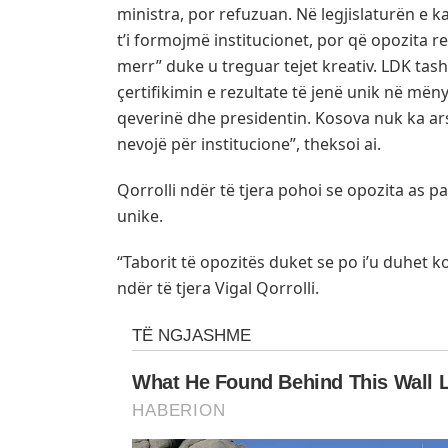
ministra, por refuzuan. Në legjislaturën e k
t’i formojmë institucionet, por që opozita r
merr” duke u treguar tejet kreativ. LDK tash
çertifikimin e rezultate të jenë unik në mën
qeverinë dhe presidentin. Kosova nuk ka a
nevojë për institucione”, theksoi ai.
Qorrolli ndër të tjera pohoi se opozita as 
unike.
“Taborit të opozitës duket se po i’u duhet k
ndër të tjera Vigal Qorrolli.