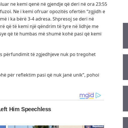
aluar ne kemi qenë në gjendje që deri në ora 23:55
efuzoi. Ne i kemi ofruar opozitës ofertën “zgjidh e
më i ka bërë 3-4 adresa. Shpresoj se deri në
yrë që të kemi një qëndrim të tyre në lidhje me
rsye që të humbas më shumë kohë pasi që kemi
pas përfundimit të zgjedhjeve nuk po tregohet
ohë për reflektim pasi që nuk janë unik”, pohoi