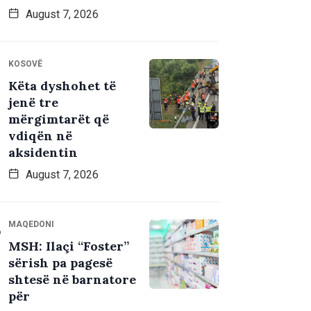
August 7, 2026
KOSOVË
Këta dyshohet të
jenë tre
mërgimtarët që
vdiqën në
aksidentin
August 7, 2026
MAQEDONI
MSH: Ilaçi “Foster”
sërish pa pagesë
shtesë në barnatore
për