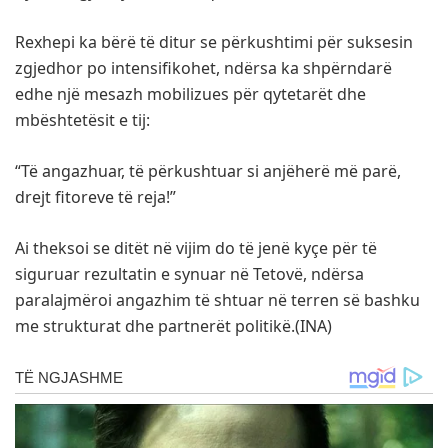
Rexhepi ka bërë të ditur se përkushtimi për suksesin
zgjedhor po intensifikohet, ndërsa ka shpërndarë
edhe një mesazh mobilizues për qytetarët dhe
mbështetësit e tij:
“Të angazhuar, të përkushtuar si anjëherë më parë,
drejt fitoreve të reja!”
Ai theksoi se ditët në vijim do të jenë kyçe për të
siguruar rezultatin e synuar në Tetovë, ndërsa
paralajmëroi angazhim të shtuar në terren së bashku
me strukturat dhe partnerët politikë.(INA)