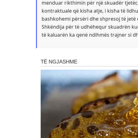
menduar rikthimin për një skuadër tjetër
kontraktuale që kisha atje, i kisha të lid
bashkohemi përsëri dhe shpresoj të jetë e 
Shkëndija për të udhëhequr skuadrën kuqez
të kaluarën ka qenë ndihmës trajner si dh