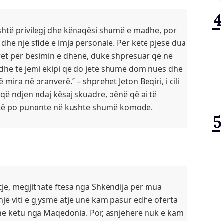
është privilegj dhe kënaqësi shumë e madhe, por
 dhe një sfidë e imja personale. Për këtë pjesë dua
arët për besimin e dhënë, duke shpresuar që në
ë dhe të jemi ekipi që do jetë shumë dominues dhe
 mira në pranverë.” – shprehet Jeton Beqiri, i cili
ë ndjen ndaj kësaj skuadre, bënë që ai të
tetë po punonte në kushte shumë komode.
e, megjithatë ftesa nga Shkëndija për mua
 një viti e gjysmë atje unë kam pasur edhe oferta
dhe këtu nga Maqedonia. Por, asnjëherë nuk e kam