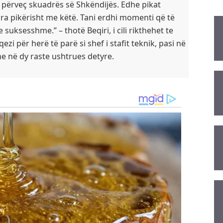
, përveç skuadrës së Shkëndijës. Edhe pikat
hura pikërisht me këtë. Tani erdhi momenti që të
suksesshme.” – thotë Beqiri, i cili rikthehet te
i për herë të parë si shef i stafit teknik, pasi në
e në dy raste ushtrues detyre.