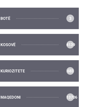
BOTË
3
KOSOVË
4139
KURIOZITETE
683
MAQEDONI
13706