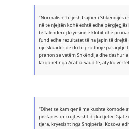
“Normalisht të jesh trajner i Shkëndijës 
në të njejtën kohë është edhe përgjegjësi
të falenderoj kryesinë e klubit dhe pron
fund edhe rezultatet të na japin të drejt
një skuadër që do të prodhojë paraqitje të
pranon se vetëm Shkëndija dhe dashuria q
largohet nga Arabia Saudite, aty ku vër
“Dihet se kam qenë me kushte komode atj
përfaqëson krejtësisht diçka tjetër. Gjatë
tjera, kryesisht nga Shqipëria, Kosova e