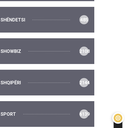
SHËNDETSI
485
SHOWBIZ
2108
SHQIPËRI
2144
SPORT
6139