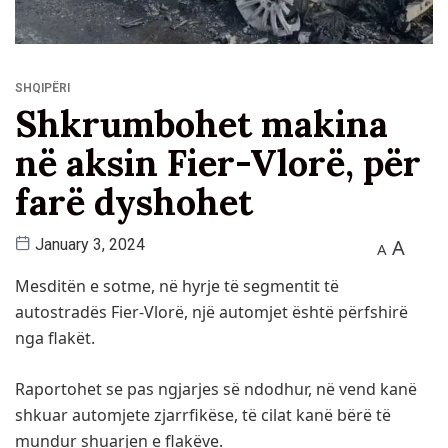
SHQIPËRI
Shkrumbohet makina
në aksin Fier-Vlorë, për
ҫfarë dyshohet
A
January 3, 2024
A
Mesditën e sotme, në hyrje të segmentit të
autostradës Fier-Vlorë, një automjet është përfshirë
nga flakët.
Raportohet se pas ngjarjes së ndodhur, në vend kanë
shkuar automjete zjarrfikëse, të cilat kanë bërë të
mundur shuarjen e flakëve.