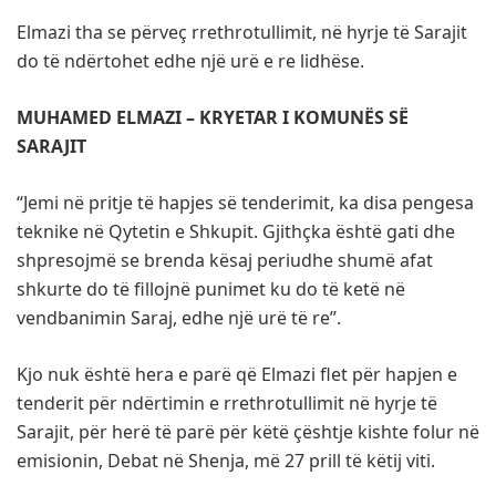
Elmazi tha se përveç rrethrotullimit, në hyrje të Sarajit
do të ndërtohet edhe një urë e re lidhëse.
MUHAMED ELMAZI – KRYETAR I KOMUNËS SË
SARAJIT
“Jemi në pritje të hapjes së tenderimit, ka disa pengesa
teknike në Qytetin e Shkupit. Gjithçka është gati dhe
shpresojmë se brenda kësaj periudhe shumë afat
shkurte do të fillojnë punimet ku do të ketë në
vendbanimin Saraj, edhe një urë të re”.
Kjo nuk është hera e parë që Elmazi flet për hapjen e
tenderit për ndërtimin e rrethrotullimit në hyrje të
Sarajit, për herë të parë për këtë çështje kishte folur në
emisionin, Debat në Shenja, më 27 prill të këtij viti.