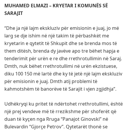
MUHAMED ELMAZI – KRYETAR I KOMUNËS SË
SARAJIT
“Dhe ja një lajm ekskluziv për emisionin e juaj, jo më
larg se dje ishim në një takim të përbashkët me
kryetarin e qytetit të Shkupit dhe se brenda mos të
them ditësh, brenda dy javëve apo tre bëhet hapja e
tenderimit për urën e re dhe rrethrotullimin në Saraj.
Dmth, nuk bëhet rrethrotullimi në urën ekzistuese,
diku 100 150 më lartë dhe ky të jetë një lajm ekskluziv
për emisionin e juaj. Dmth atij problemi të
kahmotshëm të banorëve të Sarajit i vjen zgjidhja”.
Udhëkryqi ku pritet të ndërtohet rrethrotullimi, është
një prej vendeve më të rrezikshme për shoferët që
duan të kyçen nga Rruga “Panajot Ginovski” në
Bulevardin “Gjorçe Petrov”. Qytetarët thonë se