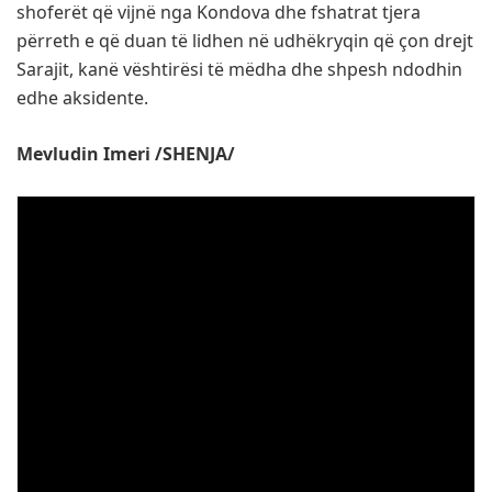
shoferët që vijnë nga Kondova dhe fshatrat tjera
përreth e që duan të lidhen në udhëkryqin që çon drejt
Sarajit, kanë vështirësi të mëdha dhe shpesh ndodhin
edhe aksidente.
Mevludin Imeri /SHENJA/