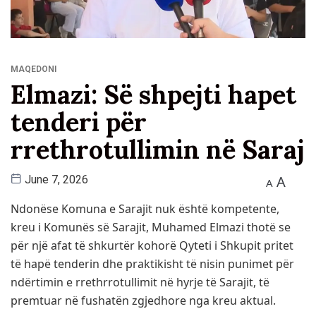
MAQEDONI
Elmazi: Së shpejti hapet
tenderi për
rrethrotullimin në Saraj
A
June 7, 2026
A
Ndonëse Komuna e Sarajit nuk është kompetente,
kreu i Komunës së Sarajit, Muhamed Elmazi thotë se
për një afat të shkurtër kohorë Qyteti i Shkupit pritet
të hapë tenderin dhe praktikisht të nisin punimet për
ndërtimin e rrethrrotullimit në hyrje të Sarajit, të
premtuar në fushatën zgjedhore nga kreu aktual.