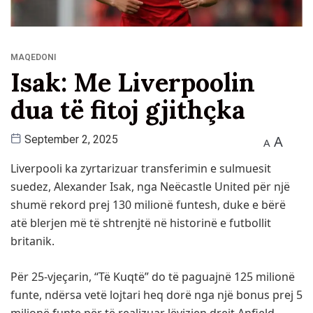
MAQEDONI
​Isak: Me Liverpoolin
dua të fitoj gjithçka
A
September 2, 2025
A
Liverpooli ka zyrtarizuar transferimin e sulmuesit
suedez, Alexander Isak, nga Neëcastle United për një
shumë rekord prej 130 milionë funtesh, duke e bërë
atë blerjen më të shtrenjtë në historinë e futbollit
britanik.
Për 25-vjeçarin, “Të Kuqtë” do të paguajnë 125 milionë
funte, ndërsa vetë lojtari heq dorë nga një bonus prej 5
milionë funte për të realizuar lëvizjen drejt Anfield.