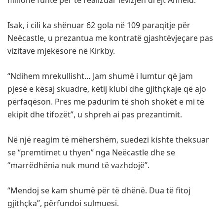
Isak, i cili ka shënuar 62 gola në 109 paraqitje për
Neëcastle, u prezantua me kontratë gjashtëvjeçare pas
vizitave mjekësore në Kirkby.
“Ndihem mrekullisht… Jam shumë i lumtur që jam
pjesë e kësaj skuadre, këtij klubi dhe gjithçkaje që ajo
përfaqëson. Pres me padurim të shoh shokët e mi të
ekipit dhe tifozët”, u shpreh ai pas prezantimit.
Në një reagim të mëhershëm, suedezi kishte theksuar
se “premtimet u thyen” nga Neëcastle dhe se
“marrëdhënia nuk mund të vazhdojë”.
“Mendoj se kam shumë për të dhënë. Dua të fitoj
gjithçka”, përfundoi sulmuesi.