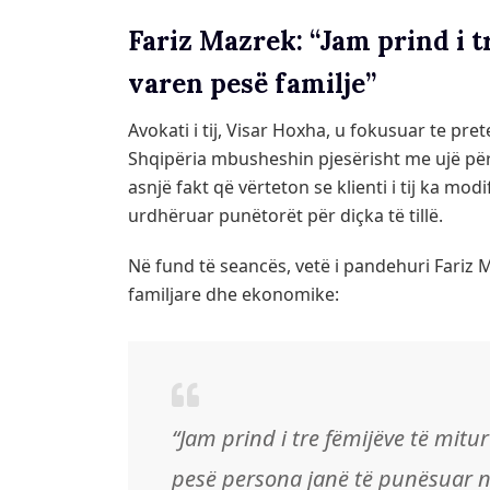
Fariz Mazrek: “Jam prind i t
varen pesë familje”
Avokati i tij, Visar Hoxha, u fokusuar te pr
Shqipëria mbusheshin pjesërisht me ujë pë
asnjë fakt që vërteton se klienti i tij ka mo
urdhëruar punëtorët për diçka të tillë.
Në fund të seancës, vetë i pandehuri Fariz 
familjare dhe ekonomike:
“Jam prind i tre fëmijëve të mitu
pesë persona janë të punësuar në 