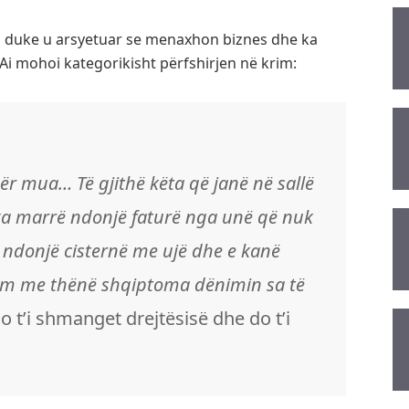
min duke u arsyetuar se menaxhon biznes dhe ka
Ai mohoi kategorikisht përfshirjen në krim:
ër mua… Të gjithë këta që janë në sallë
e ka marrë ndonjë faturë nga unë që nuk
ndonjë cisternë me ujë dhe e kanë
kam me thënë shqiptoma dënimin sa të
 t’i shmanget drejtësisë dhe do t’i