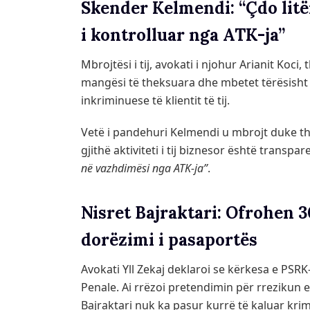
Skender Kelmendi: “Çdo litë
i kontrolluar nga ATK-ja”
Mbrojtësi i tij, avokati i njohur Arianit Koc
mangësi të theksuara dhe mbetet tërësisht 
inkriminuese të klientit të tij.
Vetë i pandehuri Kelmendi u mbrojt duke th
gjithë aktiviteti i tij biznesor është transpar
në vazhdimësi nga ATK-ja”
.
Nisret Bajraktari: Ofrohen 
dorëzimi i pasaportës
Avokati Yll Zekaj deklaroi se kërkesa e PSR
Penale. Ai rrëzoi pretendimin për rrezikun 
Bajraktari nuk ka pasur kurrë të kaluar krim