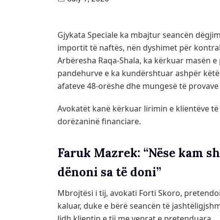
Gjykata Speciale ka mbajtur seancën dëgjimo
importit të naftës, nën dyshimet për kontra
Arbëresha Raqa-Shala, ka kërkuar masën e p
pandehurve e ka kundërshtuar ashpër këtë 
afateve 48-orëshe dhe mungesë të provave
Avokatët kanë kërkuar lirimin e klientëve t
dorëzaninë financiare.
Faruk Mazrek: “Nëse kam shi
dënoni sa të doni”
Mbrojtësi i tij, avokati Forti Skoro, pretendoi
kaluar, duke e bërë seancën të jashtëligjshm
lidh klientin e tij me veprat e pretenduara.