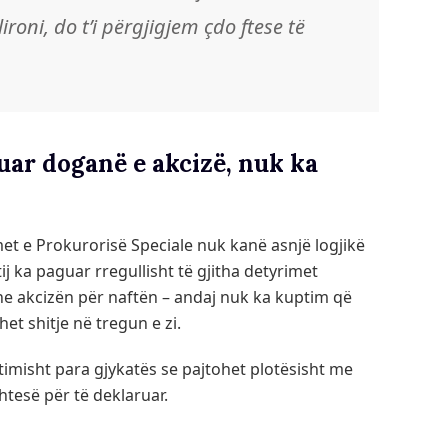
ironi, do t’i përgjigjem çdo ftese të
ar doganë e akcizë, nuk ka
met e Prokurorisë Speciale nuk kanë asnjë logjikë
tij ka paguar rregullisht të gjitha detyrimet
e akcizën për naftën – andaj nuk ka kuptim që
et shitje në tregun e zi.
imisht para gjykatës se pajtohet plotësisht me
shtesë për të deklaruar.