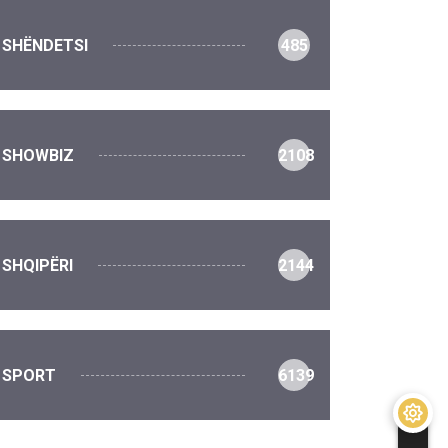
SHËNDETSI
485
SHOWBIZ
2108
SHQIPËRI
2144
SPORT
6139