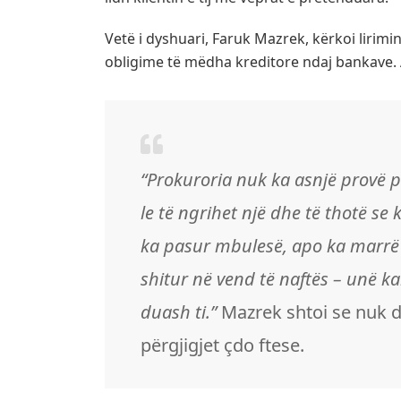
Vetë i dyshuari, Faruk Mazrek, kërkoi liri
obligime të mëdha kreditore ndaj bankave. 
“Prokuroria nuk ka asnjë provë p
le të ngrihet një dhe të thotë s
ka pasur mbulesë, apo ka marrë 
shitur në vend të naftës – unë 
duash ti.”
Mazrek shtoi se nuk do
përgjigjet çdo ftese.