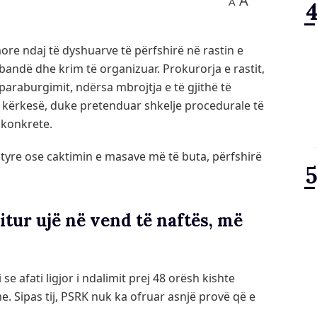
A
A
re ndaj të dyshuarve të përfshirë në rastin e
bandë dhe krim të organizuar. Prokurorja e rastit,
araburgimit, ndërsa mbrojtja e të gjithë të
kërkesë, duke pretenduar shkelje procedurale të
 konkrete.
ë tyre ose caktimin e masave më të buta, përfshirë
tur ujë në vend të naftës, më
 se afati ligjor i ndalimit prej 48 orësh kishte
e. Sipas tij, PSRK nuk ka ofruar asnjë provë që e