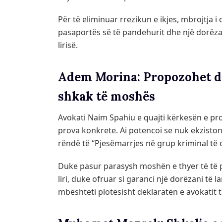
Për të eliminuar rrezikun e ikjes, mbrojtja 
pasaportës së të pandehurit dhe një dorëza
lirisë.
Adem Morina: Propozohet do
shkak të moshës
Avokati Naim Spahiu e quajti kërkesën e pr
prova konkrete. Ai potencoi se nuk ekziston 
rëndë të “Pjesëmarrjes në grup kriminal të 
Duke pasur parasysh moshën e thyer të të p
liri, duke ofruar si garanci një dorëzani të
mbështeti plotësisht deklaratën e avokatit të