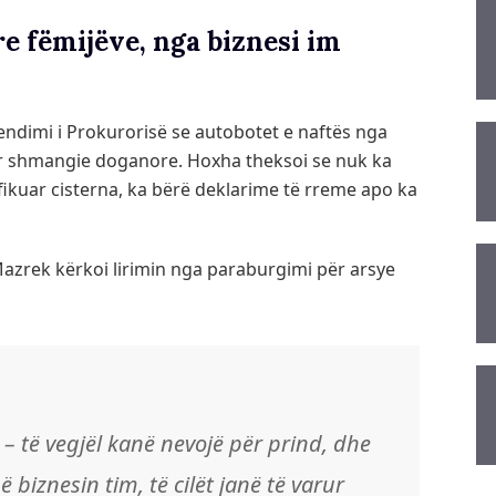
re fëmijëve, nga biznesi im
etendimi i Prokurorisë se autobotet e naftës nga
r shmangie doganore. Hoxha theksoi se nuk ka
difikuar cisterna, ka bërë deklarime të rreme apo ka
Mazrek kërkoi lirimin nga paraburgimi për arsye
r – të vegjël kanë nevojë për prind, dhe
biznesin tim, të cilët janë të varur