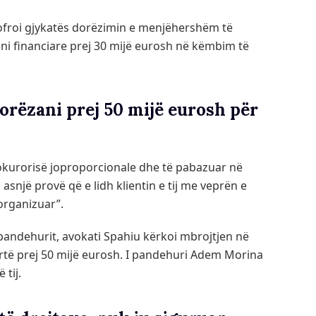
i ofroi gjykatës dorëzimin e menjëhershëm të
ni financiare prej 30 mijë eurosh në këmbim të
rëzani prej 50 mijë eurosh për
okurorisë joproporcionale dhe të pabazuar në
asnjë provë që e lidh klientin e tij me veprën e
organizuar”.
andehurit, avokati Spahiu kërkoi mbrojtjen në
 lartë prej 50 mijë eurosh. I pandehuri Adem Morina
 tij.