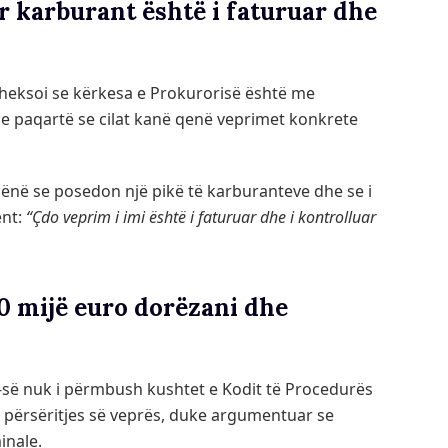
r karburant është i faturuar dhe
i, theksoi se kërkesa e Prokurorisë është me
e paqartë se cilat kanë qenë veprimet konkrete
ënë se posedon një pikë të karburanteve dhe se i
ent:
“Çdo veprim i imi është i faturuar dhe i kontrolluar
30 mijë euro dorëzani dhe
K-së nuk i përmbush kushtet e Kodit të Procedurës
e përsëritjes së veprës, duke argumentuar se
inale.