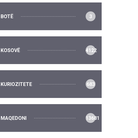
BOTË
3
KOSOVË
4122
KURIOZITETE
683
MAQEDONI
13681