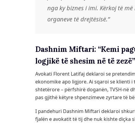
nga ky biznes i imi. Kërkoj të më l
organeve të drejtësisë.”
Dashnim Miftari: “Kemi pagu
logjikë të shesim në të zezë”
Avokati Florent Latifaj deklaroi se pretendi
ekonomike apo ligjore. Ai sqaroi se klienti i 
shtetërore – përfshirë doganën, TVSH-në dh
pas gjithë këtyre shpenzimeve zyrtare të bëh
I pandehuri Dashnim Miftari deklaroi shkurt
fjalën e avokatit të tij dhe nuk kishte diçka 