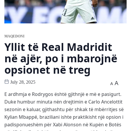
MAQEDONI
Yllit të Real Madridit
në ajër, po i mbarojnë
opsionet në treg
A
July 28, 2025
A
E ardhmja e Rodrygos është gjithnjë e më e pasigurt.
Duke humbur minuta nën drejtimin e Carlo Ancelottit
sezonin e kaluar, gjithashtu për shkak të mbërritjes së
Kylian Mbappé, braziliani ishte praktikisht një opsion i
padisponueshëm për Xabi Alonson në Kupën e Botës