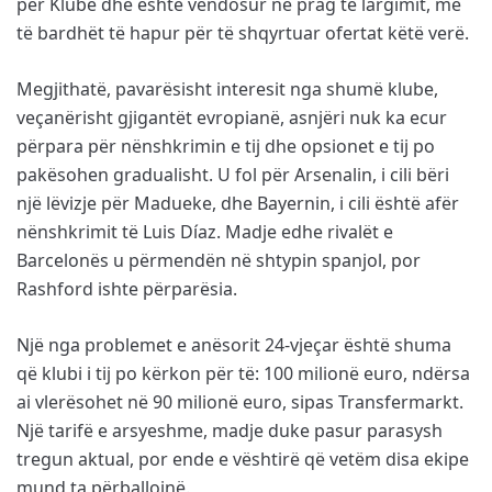
për Klube dhe është vendosur në prag të largimit, me
të bardhët të hapur për të shqyrtuar ofertat këtë verë.
Megjithatë, pavarësisht interesit nga shumë klube,
veçanërisht gjigantët evropianë, asnjëri nuk ka ecur
përpara për nënshkrimin e tij dhe opsionet e tij po
pakësohen gradualisht. U fol për Arsenalin, i cili bëri
një lëvizje për Madueke, dhe Bayernin, i cili është afër
nënshkrimit të Luis Díaz. Madje edhe rivalët e
Barcelonës u përmendën në shtypin spanjol, por
Rashford ishte përparësia.
Një nga problemet e anësorit 24-vjeçar është shuma
që klubi i tij po kërkon për të: 100 milionë euro, ndërsa
ai vlerësohet në 90 milionë euro, sipas Transfermarkt.
Një tarifë e arsyeshme, madje duke pasur parasysh
tregun aktual, por ende e vështirë që vetëm disa ekipe
mund ta përballojnë.