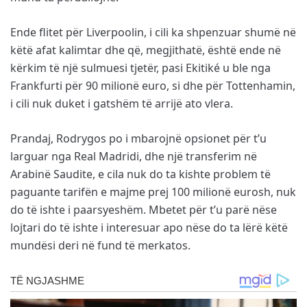
Ende flitet për Liverpoolin, i cili ka shpenzuar shumë në
këtë afat kalimtar dhe që, megjithatë, është ende në
kërkim të një sulmuesi tjetër, pasi Ekitiké u ble nga
Frankfurti për 90 milionë euro, si dhe për Tottenhamin,
i cili nuk duket i gatshëm të arrijë ato vlera.
Prandaj, Rodrygos po i mbarojnë opsionet për t’u
larguar nga Real Madridi, dhe një transferim në
Arabinë Saudite, e cila nuk do ta kishte problem të
paguante tarifën e majme prej 100 milionë eurosh, nuk
do të ishte i paarsyeshëm. Mbetet për t’u parë nëse
lojtari do të ishte i interesuar apo nëse do ta lërë këtë
mundësi deri në fund të merkatos.