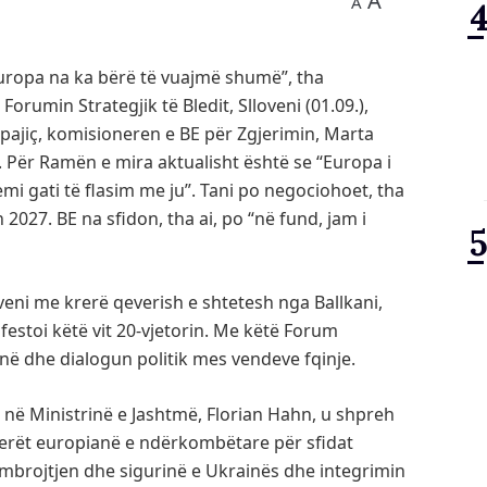
A
A
ropa na ka bërë të vuajmë shumë”, tha
orumin Strategjik të Bledit, Slloveni (01.09.),
pajiç, komisioneren e BE për Zgjerimin, Marta
. Për Ramën e mira aktualisht është se “Europa i
emi gati të flasim me ju”. Tani po negociohoet, tha
n 2027. BE na sfidon, tha ai, po “në fund, jam i
oveni me krerë qeverish e shtetesh nga Ballkani,
estoi këtë vit 20-vjetorin. Me këtë Forum
inë dhe dialogun politik mes vendeve fqinje.
it në Ministrinë e Jashtmë, Florian Hahn, u shpreh
nerët europianë e ndërkombëtare për sfidat
mbrojtjen dhe sigurinë e Ukrainës dhe integrimin