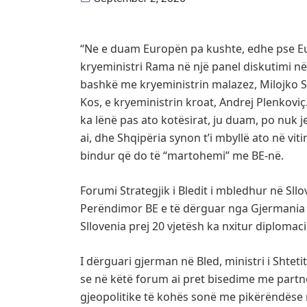
“Ne e duam Europën pa kushte, edhe pse Eu
kryeministri Rama në një panel diskutimi në F
bashkë me kryeministrin malazez, Milojko S
Kos, e kryeministrin kroat, Andrej Plenkoviç
ka lënë pas ato kotësirat, ju duam, po nuk j
ai, dhe Shqipëria synon t’i mbyllë ato në viti
bindur që do të “martohemi” me BE-në.
Forumi Strategjik i Bledit i mbledhur në Sll
Perëndimor BE e të dërguar nga Gjermania f
Sllovenia prej 20 vjetësh ka nxitur diplomac
I dërguari gjerman në Bled, ministri i Shtet
se në këtë forum ai pret bisedime me part
gjeopolitike të kohës sonë me pikërëndëse 