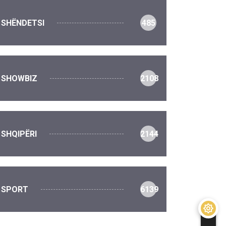
SHËNDETSI
485
SHOWBIZ
2108
SHQIPËRI
2144
SPORT
6139