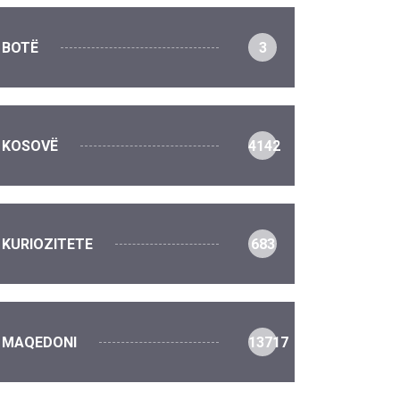
BOTË
3
KOSOVË
4142
KURIOZITETE
683
MAQEDONI
13717