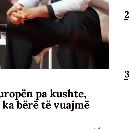
uropën pa kushte,
 ka bërë të vuajmë